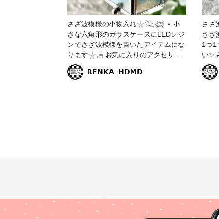
さざ波模様の小物入れ𓇼𓆡𓆉 ⋆ 小
さざ波ピル
さな六角形のガラスケースにLEDレジ
さざ
ンでさざ波模様を書いたアイテムにな
1つ
ります𓇼𓈒𓐍 お気に入りのアクセサリ
い✨ #海の作品コンテスト2022 #販売
ーを収納して下さいね🍀*゜ #海の作
中 #小物・雑貨 #ピルケース #海 #さ
𝗥𝗘𝗡𝗞𝗔_𝗛𝗗𝗠𝗗
品コンテスト2022 #アクセサリー部 #
ざ波 
販売中 #小物・雑貨 #レジン #さざ波
#青 
#さざ波レジン #レジン雑貨 #海 #海
星の
レジン #レジンエキスパート講座認定
講師 #ハンドメイド #星の砂