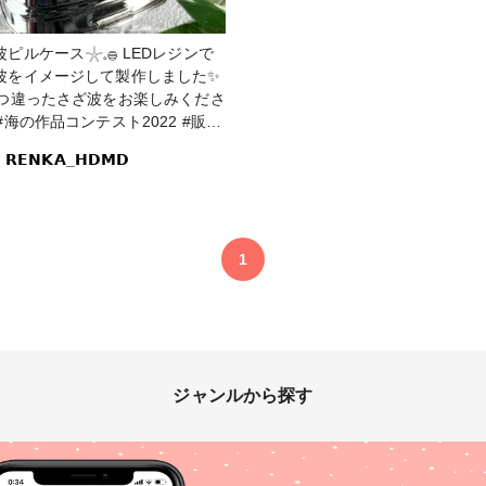
ケース𓇼𓈒𓐍 LEDレジンで
波をイメージして製作しました✨
1つ違ったさざ波をお楽しみくださ
𝗥𝗘𝗡𝗞𝗔_𝗛𝗗𝗠𝗗
#波 #レジン #小物入れ #薬入れ
#ブルー #アクセサリーケース #
砂
1
ジャンルから探す