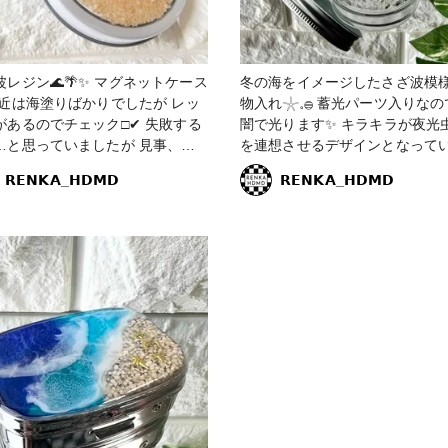
波レジン🌊🌴✨ マグネットケース
冬の海をイメージしたさざ波模
物入れ𓇼𓈒𓐍 蓄光パーツ入りなので暗
あるのでチェック□✔ 失敗する
闇で光ります✨ キラキラが夜光
…と思っていましたが 見事、大
を連想させるデザインとなって
した💮💯 🙆✨ これでしっか
✨ #海の作品コンテスト2022 #販売中
𝗥𝗘𝗡𝗞𝗔_𝗛𝗗𝗠𝗗
𝗥𝗘𝗡𝗞𝗔_𝗛𝗗𝗠𝗗
えてあげることが出来そうです✌️
#小物・雑貨 #レジン #さざ波 #
波レジン #レジン雑貨 #小物入れ
🌊🌴✨ スマホケースも作ろうと思
ジン小物入れ #レジンエキスパ
レジンアート #レ
座認定講師 #青 #ブルー #紫 #
作品 #さざ波 #さざ波レジン #レ
ル #蓄光 #冬の海
雑貨 #マグネットケース #レジン
スパート講座認定講師 #海 #海面
ヒトデ #夏 #レジン作品夏
のコンテスト #小物・雑貨