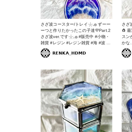
さざ波コースター/トレイ𓇼𓈒𓐍 ずーー
さざ
ーつと作りたかったこの子達💜Part.2
🧲 最近は海塗りばかりでしたが レッ
さざ波ver.です𓇼𓈒𓐍 #販売中 #小物・
スンが
雑貨 #レジン #レジン雑貨 #海 #波 #
かな
さざ波 #さざ波レジン #さざ波コース
成功しま
𝗥𝗘𝗡𝗞𝗔_𝗛𝗗𝗠𝗗
ター #さざ波トレイ #コースター #ト
り教
レイ #小物入れ #青 #ブルー #紫 #パ
✨ 大きな作品が作りたくなるさざ波レ
ープル #海を近くに #レジンエキスパ
ジン
ート講座認定講師 #アクセサリートレ
います🤭 #レジン #
イ
ジン
ジン
エキ
#星の砂 #