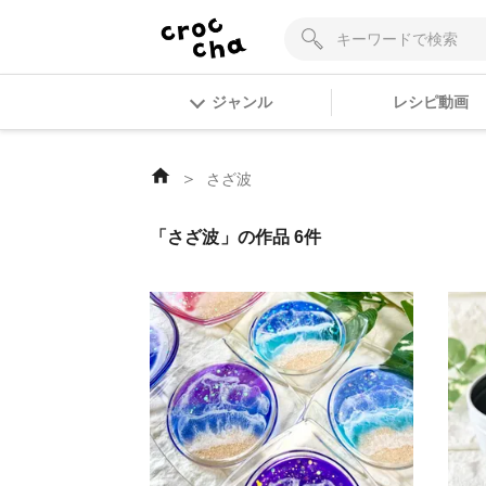
ジャンル
レシピ動画
＞
さざ波
「さざ波」の作品 6件