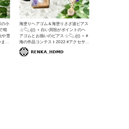
様の小
海塗りヘアゴム＆海塗りさざ波ピアス
𓇼𓆡𓆉 ⋆ 白い貝殻がポイントのヘ
虫や雪
アゴムとお揃いのピアス𓇼𓆡𓆉 ⋆ #
います
海の作品コンテスト2022 #アクセサリ
ー部 #販売中 #ピアス #ヘアアクセサ
𝗥𝗘𝗡𝗞𝗔_𝗛𝗗𝗠𝗗
さざ
リー #レジン #レジンアクセサリー #
 #レ
海 #海塗り #海塗りレジン #青 #ブル
ート講
ー #さざ波 #さざ波レジン #ヘアゴム
パープ
#ピアス #ハンドメイド #ハンドメイ
ドアクセサリー #お揃い #レジンエキ
スパート講座認定講師 #星の砂 #貝殻
#貝 #ヒトデ #レジンピアス #レジン
ヘアゴム