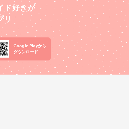
イド好きが
プリ
Google Playから
ダウンロード