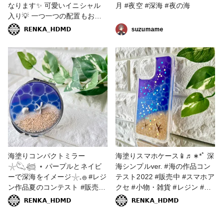
なります✨ 可愛いイニシャル
月 #夜空 #深海 #夜の海
入り💡 一つ一つの配置もお客
様のご要望に沿って決めました
𝗥𝗘𝗡𝗞𝗔_𝗛𝗗𝗠𝗗
suzumame
✨ 先日から導入したパームツ
リーがとても可愛い🌴🌴✨ お
試しで仕入れたけど追加で仕入
れたいと思います✨ 素敵なオ
ーダー誠にありがとうございま
した✨ #海 #海塗り #海塗りレ
ジン #スマホケース #iphone14
#iphone14pro #レジン雑貨 #レ
ジンエキスパート講座認定講師
#パープル #ネイビー #紫 #パ
ープルネイビー #深海 #深海カ
ラー #冬の海 #キラキラ #星の
海塗りコンパクトミラー
海塗りスマホケース📱♬∗*ﾟ 深
砂 #亀 #ホヌ #イルカ #パーム
𓇼𓆡𓆉 ⋆ パープルとネイビ
海シンプルver. #海の作品コン
ツリー #ヤシの木 #イニシャル
ーで深海をイメージ𓇼𓈒𓐍 #レジ
テスト2022 #販売中 #スマホア
#イニシャル入り #オーダー品
ン作品夏のコンテスト #販売中
クセ #小物・雑貨 #レジン #深
#スマホアクセ #iPhoneケース
#小物・雑貨 #海 #海塗り #海
海 #海塗り #青 #ブルー #紫 #
𝗥𝗘𝗡𝗞𝗔_𝗛𝗗𝗠𝗗
𝗥𝗘𝗡𝗞𝗔_𝗛𝗗𝗠𝗗
塗りコンパクトミラー #コンパ
パープル #スマホケース #レジ
クトミラー #レジン #レジン雑
ンエキスパート講座認定講師