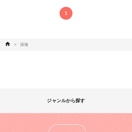
貨 #レジンエキスパート講座認
定講師 #パープル #ネイビー #
1
深海 #海面 #星の砂
＞
深海
ジャンルから探す