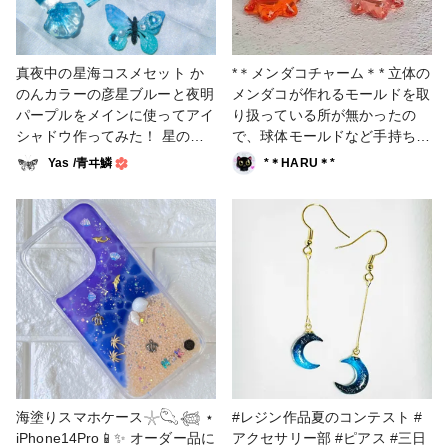
真夜中の星海コスメセット か
*＊メンダコチャーム＊* 立体の
のんカラーの彦星ブルーと夜明
メンダコが作れるモールドを取
パープルをメインに使ってアイ
り扱っている所が無かったの
シャドウ作ってみた！ 星の浮
で、球体モールドなど手持ちの
かぶ深海をイメージしたコスメ
モールドをフル活用して作りま
Yas /青ヰ鱗
*＊HARU＊*
セットです！ とても素敵な色
した😃 #出版記念レジン作品コ
🌌 #かのんカラー作品コンテス
ンテスト #販売中 #キーホルダ
ト #アイシャドウ #コスメ #
ー #スマホアクセ #ミニチュア
星 #星空 #夜空 #深海 #
#小物 #チャーム #メンダコ #
海 #真夜中
海 #深海
海塗りスマホケース𓇼𓆡𓆉 ⋆
#レジン作品夏のコンテスト #
iPhone14Pro📱✨ オーダー品に
アクセサリー部 #ピアス #三日