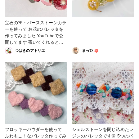
宝石の雫・バースストーンカラ
ーを使って お花のバレッタを
作ってみました YouTubeで公
開してます 覗いてくれると嬉
しいです😊 #レジンバレッタ #
つばきのアトリエ
まっｻﾝ
レジンお花 #PADICOバースス
トーンカラー #レジン好きな方
と繋がりたい #ヘアアクセサリ
ー
フロッキーパウダーを使って
シェルストーンを閉じ込めたレ
ふわもこ！なバレッタ作ってみ
ジンのバレッタです🌸 5つのパ