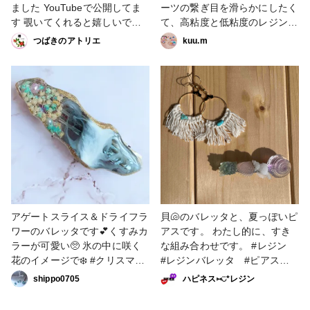
ました YouTubeで公開してま
ーツの繋ぎ目を滑らかにしたく
す 覗いてくれると嬉しいです
て、高粘度と低粘度のレジンを
😊 #レジン #レジンバレッタ #
使い分けしてみました⭐️ カラー
つばきのアトリエ
kuu.m
レジン100均 #レジン好きな方
レジンのパーツは波打つ感じに
と繋がりたい #秋の作品コンテ
したくてブルーに着色したレジ
スト2023 #ヘアアクセサリー
ンと透明をあえてしっかり混ぜ
合わせずに作ってみましたが…
うまく表現できない💦 少し大
きめのバレッタで存在感ある〜
笑 夏っぽい感じになったか
な？と思ってます🌸 #アクセサ
リー部 #ヘアアクセサリー #レ
ジンバレッタ #シェルストーン
#バレッタ
アゲートスライス＆ドライフラ
貝🐚のバレッタと、夏っぽいピ
ワーのバレッタです💕くすみカ
アスです。 わたし的に、すき
ラーが可愛い🥺 氷の中に咲く
な組み合わせです。 #レジン
花のイメージで❄️ #クリスマス
#レジンバレッタ #ピアス #
作品コンテスト2022 #アクセ
バレッタ
shippo0705
ハピネス⑅◡̈*レジン
サリー部 #ヘアアクセサリー #
レレジンアクセサリー #レジン