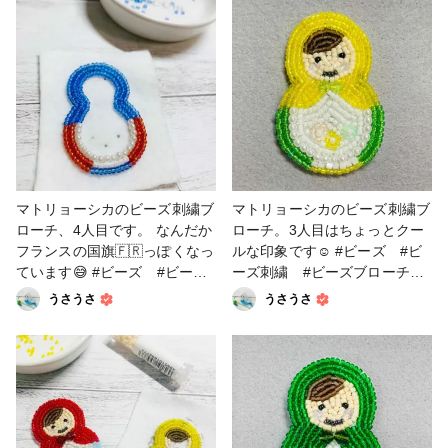
マトリョーシカのビーズ刺繍ブ
マトリョーシカのビーズ刺繍ブ
ローチ、4人目です。 なんだか
ローチ。3人目はちょっとクー
フランスの国旗🇫🇷っぽくなっ
ルな印象です☺️ #ビーズ #ビ
ています😅 #ビーズ #ビーズ
ーズ刺繍 #ビーズブローチ
ブローチ #ビーズ刺繍 #マ
#マトリョーシカ
うさうさ
うさうさ
トリョーシカ