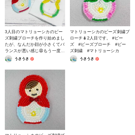
3人目のマトリョーシカのビー
マトリョーシカのビーズ刺繍ブ
ズ刺繍ブローチを作り始めまし
ローチ🪆2人目です。 #ビー
たが、なんだか顔が小さくてバ
ズ #ビーズブローチ #ビー
ランスが悪い感じ😩もう一度や
ズ刺繍 #マトリョーシカ
り直します💦 #ビーズ #ビー
うさうさ
うさうさ
ズ刺繍 #ビーズブローチ #
マトリョーシカ