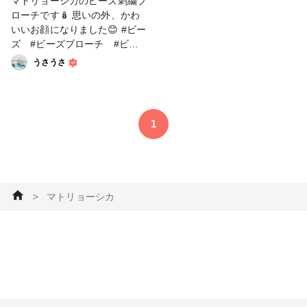
マトリョーシカのビーズ刺繍ブ
ローチです🪆 思いの外、かわ
いいお顔になりました😊 #ビー
ズ #ビーズブローチ #ビー
ズ刺繍 #マトリョーシカ #
うさうさ
秋の作品コンテスト2022
1
＞
マトリョーシカ