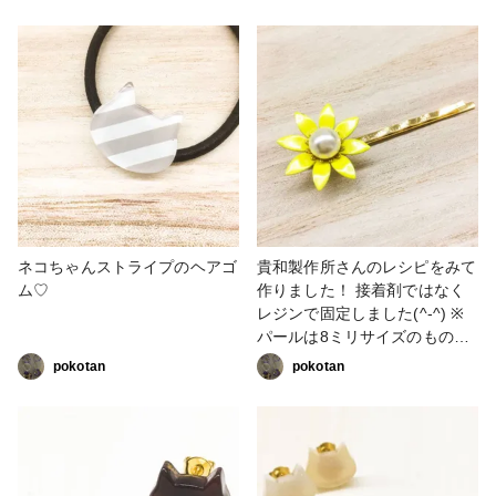
ます！
ネコちゃんストライプのヘアゴ
貴和製作所さんのレシピをみて
ム♡
作りました！ 接着剤ではなく
レジンで固定しました(^-^) ※
パールは8ミリサイズのものに
変更しました
pokotan
pokotan