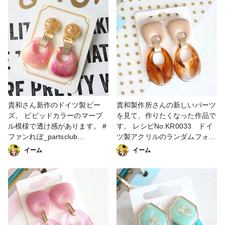
和製作所
貴和さん新作のドイツ製ビー
貴和製作所さんの新しいパーツ
ズ。 ビビッドカラーのマーブ
を見て、作りたくなった作品で
ル模様で透け感があります。 #
す。 レシピNo.KR0033 ドイ
ファンれぽ_partsclub
ツ製アクリルのランダムフォル
#partsclub #パーツアクセサリ
ムピアス2種(KS46-A・C) 参考
イーム
イーム
ー #貴和製作所
レシピとはちょっと違うのです
が、リンク貼っておきますね。
#パーツアクセサリー #ピアス
#イヤリング #夏アクセサリー
#ファンれぽ_partsclub 一部使
用 #貴和製作所