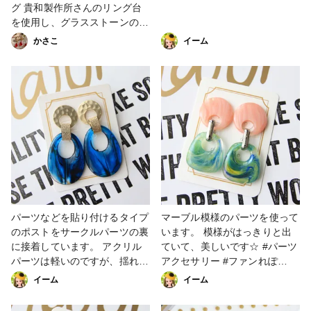
グ 貴和製作所さんのリング台
を使用し、グラスストーンのド
ラゴンブレス(赤、ピンク)、ホ
かさこ
イーム
ワイトオパールのリングを制作
しました。 ストーを傷つけず
にリング台の爪を平やっとこで
倒す時、慎重にかつストーンが
外れないよう微調整するのが以
外に時間がかかりました。 光
に当たると綺麗に輝き、ドラゴ
ンブレスは見る角度によってグ
ラスストーンの中に煌めく青色
のシアーが見え隠れするのがと
ても綺麗でお気に入りです
(*^^*) #minne #ホワイトオパー
パーツなどを貼り付けるタイプ
マーブル模様のパーツを使って
ル #ガラスストーン #指輪 #ヴ
のポストをサークルパーツの裏
います。 模様がはっきりと出
ィンテージ #ヴィンテージパー
に接着しています。 アクリル
ていて、美しいです☆ #パーツ
ツ #貴和製作所
パーツは軽いのですが、揺れて
アクセサリー #ファンれぽ
外れないといいなぁ。 #パーツ
_partsclub #ピアス #夏アクセ
イーム
イーム
アクセサリー #ファンれぽ
サリー #イヤリング #貴和製作
_partsclub #ピアス #夏色 #貴
所