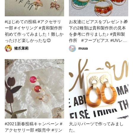
#はじめての投稿 #アクセサリ
お友達にピアスをプレゼント🎁
ー部 #イヤリング #貴和製作所
下の2種類は貴和製作所の見本
初めて作ってみました！難しか
を参考に作りました♪ #貴和製
ったけど楽しかったな😊
作所 #フープピアス #UVレジ
ン #樹脂ピアス #チタンピア
猪爪茉莉
muua
ス
#2021新春投稿キャンペーン #
大ぶりパーツで作ってみまし
アクセサリー部 #販売中 #リン
た。