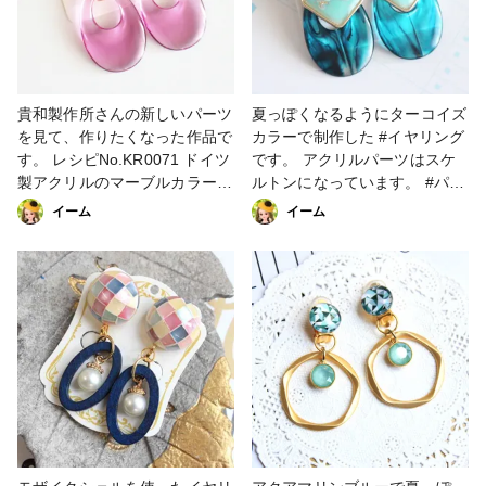
貴和製作所さんの新しいパーツ
夏っぽくなるようにターコイズ
を見て、作りたくなった作品で
カラーで制作した #イヤリング
す。 レシピNo.KR0071 ドイツ
です。 アクリルパーツはスケ
製アクリルのマーブルカラーイ
ルトンになっています。 #パー
ヤーアクセサリー3種 参考レシ
ツアクセサリー #ピアス #イヤ
イーム
イーム
ピとはちょっと違うのですが、
リング #夏アクセサリー #夏色
リンク貼っておきますね。 #パ
#貴和製作所
ーツアクセサリー #ピアス #イ
ヤリング #夏アクセサリー #フ
ァンれぽ_partsclub 一部使用 #
貴和製作所