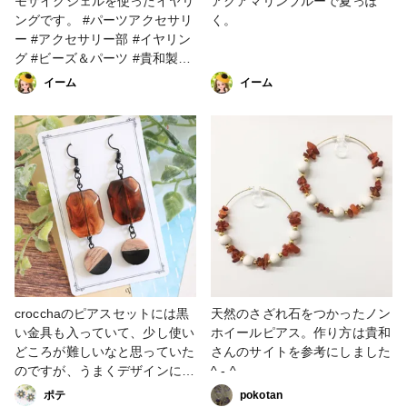
モザイクシェルを使ったイヤリ
アクアマリンブルーで夏っぽ
ングです。 #パーツアクセサリ
く。
ー #アクセサリー部 #イヤリン
グ #ビーズ＆パーツ #貴和製作
所
イーム
イーム
crocchaのピアスセットには黒
天然のさざれ石をつかったノン
い金具も入っていて、少し使い
ホイールピアス。作り方は貴和
どころが難しいなと思っていた
さんのサイトを参考にしました
のですが、うまくデザインに取
^ - ^
り入れられたかな？と思ってい
ポテ
pokotan