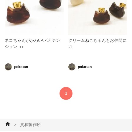
ネコちゃんがかわいい♡ テン
クリームねこちゃんもお仲間に
ション↑↑↑
♡
pokotan
pokotan
1
＞
貴和製作所