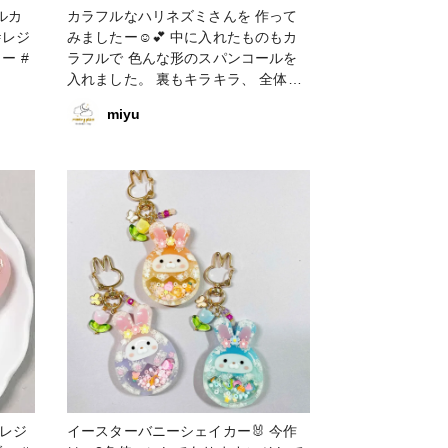
ルカ
カラフルなハリネズミさんを 作って
みましたー☺️💕 中に入れたものもカ
ー #
ラフルで 色んな形のスパンコールを
入れました。 裏もキラキラ、 全体に
キラキラツヤツヤさせました！ #キー
miyu
ホルダー #販売中 #レジンシェイカー
イースターバニーシェイカー🐰 今作