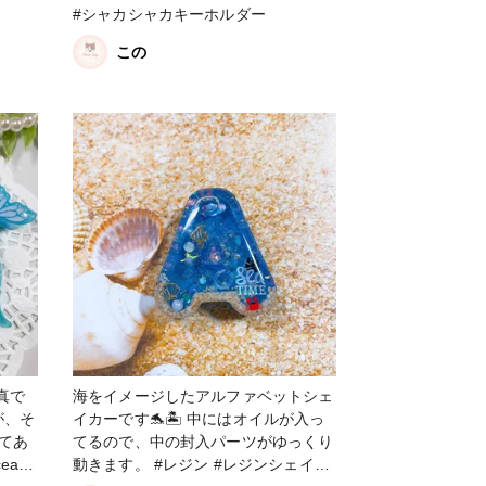
#シャカシャカキーホルダー
この
真で
海をイメージしたアルファベットシェ
が、そ
イカーです🐬🏝 中にはオイルが入っ
てあ
てるので、中の封入パーツがゆっくり
ean
動きます。 #レジン #レジンシェイカ