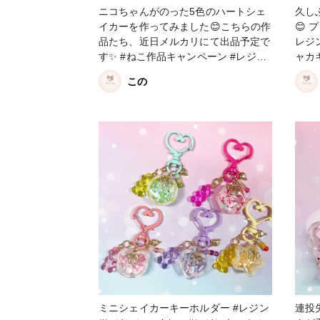
ニコちゃんがのった5色のハートシェ
久し
イカーを作ってみました😊こちらの作
😊 
品たち、近日メルカリにて出品予定で
レジ
す✨ #ねこ作品キャンペーン #レジン
ャカ
#レジンシェイカー #レジンキーホル
この
ダー #クロコちゃんレシピ
ミニシェイカーキーホルダー #レジン
連投失