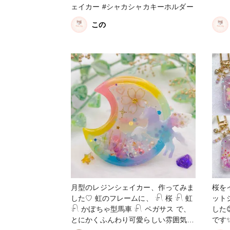
ェイカー #シャカシャカキーホルダー
この
月型のレジンシェイカー、作ってみま
桜を
した♡ 虹のフレームに、 𓍯 桜 𓍯 虹
ット
𓍯 かぼちゃ型馬車 𓍯 ペガサス で、
した
とにかくふんわり可愛らしい雰囲気に
です✨ #レジン #レジンキ