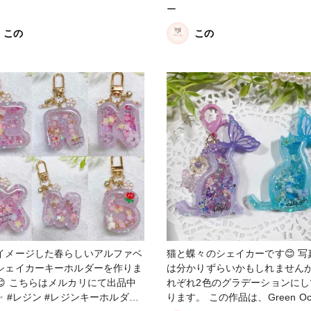
ー
この
この
イメージした春らしいアルファベ
猫と蝶々のシェイカーです😊 写
シェイカーキーホルダーを作りま
は分かりずらいかもしれません
😊 こちらはメルカリにて出品中
れぞれ2色のグラデーションにし
ーホルダー
ります。 この作品は、Green Oc