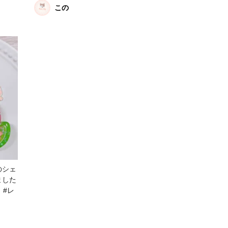
にも掲
ー #レジンキーホルダー
この
らせて
ダー
のシェ
ました