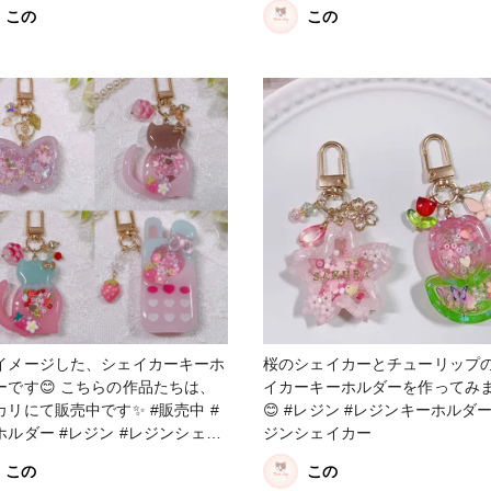
#レジンシェイカー #販売中
さんの福袋のパンフレットの中
この
この
載されている見本作品として作
頂いた物になります。 #レジン #レジ
ンシェイカー #レジンキーホル
イメージした、シェイカーキーホ
桜のシェイカーとチューリップ
ーです😊 こちらの作品たちは、
イカーキーホルダーを作ってみ
リにて販売中です✨ #販売中 #
😊 #レジン #レジンキーホルダー #レ
ホルダー #レジン #レジンシェイ
ジンシェイカー
 #春の作品コンテスト2023
この
この