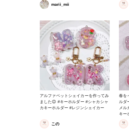
♡(｡☌ᴗ☌｡) #春の作品コンテスト2023
marii_mii
#シャカシャカ #レジンシェイカー
アルファベットシェイカーを作ってみ
春を
ました😊 #キーホルダー #シャカシャ
ルダ
カキーホルダー #レジンシェイカー
メルカ
キー
カー
この