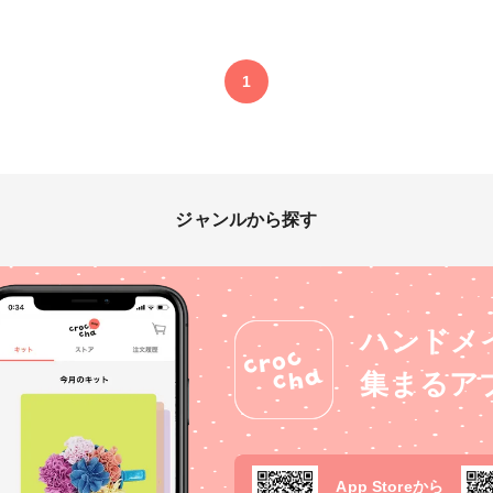
1
ジャンルから探す
ハンドメ
集まるア
App Storeから