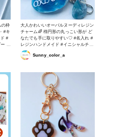
ムの枠
大人かわいいオーバルヌーディレジン
キ
チャーム🌈 楕円形の丸っこい形が ど
ド #
なたでも手に取りやすい♡ #名入れ #
ー #
レジンハンドメイド #イニシャルチャ
ーム #キーホルダー #レジンアクセサ
Sunny_color_a
リー #ヌーディ #大人かわいい #カバ
ンアクセサリー #部活 #お揃い #作家
のためのレジン大賞2024 #キーホルダ
ー