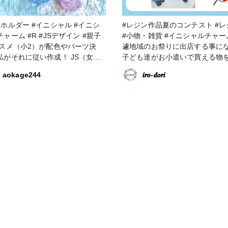
ー #イニシャル #イニシ
#レジン作品夏のコンテスト #レジン
ャーム #R #JSデザイン #親子
#小物・雑貨 #イニシャルチャーム 急
遽地域のお祭りに出店する事に
私がそれに従い作成！ JS（女子
子ども達がお小遣いで買える物
生）の完成、全力でカワイイに振
ニシャルチャームを出品。 祭り
aokage244
𝒊𝒓𝒐-𝒅𝒐𝒓𝒊
ってて素敵♥
夏らしくカラフルなフルーツク
ソーダーをイメージしました🥤
や、夜空、海塗りも人気でしたね
とんどのアルファベットが売り
しまい買えなくて残念との声💦
の売れ行きは嬉しい限りですが
の予測が本当に難しいです😓