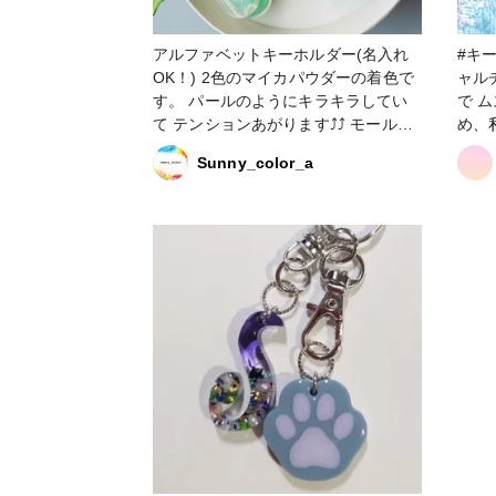
アルファベットキーホルダー(名入れ
#キーホルダ
OK！) 2色のマイカパウダーの着色で
ャルチ
す。 パールのようにキラキラしてい
で ムスメ（小2）が配色やパーツ決
て テンションあがります⤴︎⤴︎ モールド
め、
は大きめなので存在感ありあり✨ #キ
小学
Sunny_color_a
ーホルダー ＃レジンチャーム #レジン
り切
アクセサリー #イニシャルチャーム #
名入れキーホルダー