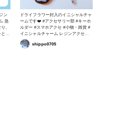
ドライフラワー封入のイニシャルチャ
ームです❤️ #アクセサリー部 #キーホ
なり、
ルダー #スマホアクセ #小物・雑貨 #
をとイ
イニシャルチャーム レジンアクセサ
用に
リー #ハンドメイド好き #作家のため
shippo0705
リーム
のレジン #ドライフラワー
お花
✨ ほ
切れて
予想外
、数量