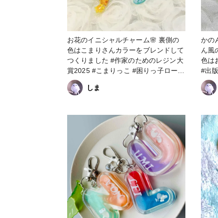
お花のイニシャルチャーム🌸 裏側の
かの
色はこまりさんカラーをブレンドして
ん風
つくりました #作家のためのレジン大
色は
賞2025 #こまりっこ #困りっ子ローガ
#出
ンズ #イニシャルチャーム #クロコち
ニシ
しま
ゃんレシピ