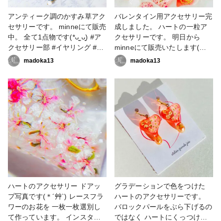
アンティーク調のかすみ草アク
バレンタイン用アクセサリー完
セサリーです。 minneにて販売
成しました。 ハートの一粒ア
中。 全て1点物です(*ᴗ͈ˬᴗ͈) #ア
クセサリーです。 明日から
クセサリー部 #イヤリング #ピ
minneにて販売いたします(＊
アス #ハンドメイド大好き #ハ
´艸`) #作家のためのレジン大賞
madoka13
madoka13
ンドメイド好きな人と繋がりた
2023 #ピアス #イヤリング #ハ
い #アクセサリー作家 #フラワ
ンドメイドアクセサリー #ア
ーアクセサリー #フラワーアク
クセサリー作家 #レジンアク
セサリー作家 #レジン大好き #
セサリー #フラワーアクセサ
レジン好きの人と繋がりたい #
リー #minneで販売
レジンアクセサリー作り #レジ
ンアクセサリー作家 #かすみ草
アクセサリー
ハートのアクセサリー ドアッ
グラデーションで色をつけた
プ写真です(＊´艸`) レースフラ
ハートのアクセサリーです。
ワーのお花を 一枚一枚選別し
バロックパールをぶら下げるの
て作っています。 インスタに
ではなく ハートにくっつけて