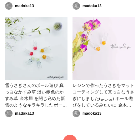
作業動画upしています。 #作家
まるでハートのビックリマーク
madoka13
madoka13
のためのレジン大賞2023 #ア
みたいになりました(＊´艸`) #
クセサリー部 #ピアス #イヤリ
作家のためのレジン大賞2023
ング #ハンドメイド大好き #
#ピアス #イヤリング #アクセ
レジン大好き #レジンパーツ
サリー部 #レジン大好き #グラ
#アクセサリー作家 #フラワ
デーション #ハート # フラワー
ーアクセサリー
アクセサリー #ハンドメイド大
好き #ハンドメイド好きさんと
繋がりたい #アクセサリー作家
雪うさぎさんのボール遊び 真
レジンで作ったうさぎをマット
っ白なかすみ草 淡い赤色のか
コーティングして真っ白なうさ
すみ草 金木犀 を閉じ込めた新
ぎにしました(⁎ᴗ͈ˬᴗ͈⁎) ボール遊
雪のようなキラキラしたボール
びをしているみたいに 金木犀
で 遊んでいるような雪うさぎ
を閉じ込めた小さな丸い玉を添
madoka13
madoka13
のアクセサリーです(*´︶`*) 1／
えてみました。 雪うさぎのボ
27 21:00より新作アクセサリー
ール遊び┈⑅̥ଘ ꒰ 金木犀꒱ଓ⑅̥┈ １
の販売会を行います。 詳細は
／２７ 21：00〜 新作販売
インスタの投稿にてご確認下さ
会を開催致します(*ᴗ͈ˬᴗ͈) 販売会