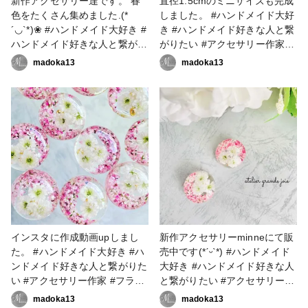
新作アクセサリー達です。 春
直径1.5cmのミニサイズも完成
色をたくさん集めました.(*
しました。 #ハンドメイド大好
´◡`*)❀ #ハンドメイド大好き #
き #ハンドメイド好きな人と繋
ハンドメイド好きな人と繋がり
がりたい #アクセサリー作家 #
たい #アクセサリー作家 #フラ
フラワーアクセサリー #フラワ
madoka13
madoka13
ワーアクセサリー #フラワーア
ーアクセサリー作家 #レジン大
クセサリー作家 #レジン大好き
好き #レジン好きの人と繋がり
#レジン好きの人と繋がりたい
たい #レジンアクセサリー作り
#レジンアクセサリー作り #レ
#レジンアクセサリー作家
ジンアクセサリー作家
#resinlove #アクセサリー部 #
#resinlove #アクセサリー部 #
ピアス #イヤリング
ピアス #イヤリング
インスタに作成動画upしまし
新作アクセサリーminneにて販
た。 #ハンドメイド大好き #ハ
売中です(*ˊᵕˋ*) #ハンドメイド
ンドメイド好きな人と繋がりた
大好き #ハンドメイド好きな人
い #アクセサリー作家 #フラワ
と繋がりたい #アクセサリー作
ーアクセサリー #フラワーアク
家 #フラワーアクセサリー #フ
madoka13
madoka13