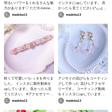
明るいパワーをくれるそんな魅
インスタにupしています。 良
力があります♡ ただ今minneに
かったら見てください(*ᴗ͈ˬᴗ͈) #
て販売中です。 #アクセサリー
春の作品コンテスト2023 #ア
madoka13
madoka13
部 #ピアス #イヤリング #アク
クセサリー部 #ピアス #イヤリ
セサリー作家
ング #レジン大好き #レジン
パーツ #アクセサリー作家
軽くて可愛いバレッタを作りま
アジサイの花びらをコーティン
した。 インスタに製作動画を
グして作った 花びらアクセサ
upしています。 良かったら見
リーです。 コーティング動画
てください。 #アクセサリー部
をインスタにupしています
#ヘアアクセサリー #バレッ
(*ᴗ͈ˬᴗ͈) #アクセサリー部 #ピア
madoka13
madoka13
タ #アクセサリー作家
ス #イヤリング #ハンドメイド
大好き #ハンドメイド好きな人