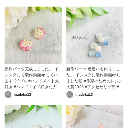
セサリー作家 #レジン大好き #
ラワーアクセサリー作家 #レジ
レジン好きの人と繋がりたい #
ン大好き #レジン好きの人と繋
レジンアクセサリー作り #レジ
がりたい #レジンアクセサリー
ンアクセサリー作家 #resinlove
作り #レジンアクセサリー作家
#ピアス #イヤリング #アクセ
#resinlove #作家のためのレジ
サリー部
ン大賞2023 #アクセサリー部 #
ピアス #イヤリング
新作パーツ完成しました。 イ
新作パーツ 色違いも作りまし
ンスタにて製作動画upしてい
た。 インスタに製作動画upし
ます⸜(*ˊᵕˋ*)⸝‬ #ハンドメイド大
ました😊 #作家のためのレジン
好き #ハンドメイド好きな人と
大賞2023 #アクセサリー部 #ピ
繋がりたい #アクセサリー作家
アス #イヤリング #ハンドメイ
madoka13
madoka13
#フラワーアクセサリー #フラ
ド大好き #ハンドメイド好きな
ワーアクセサリー作家 #レジン
人と繋がりたい #アクセサリー
大好き #レジン好きの人と繋が
作家 #フラワーアクセサリー #
りたい #レジンアクセサリー作
フラワーアクセサリー作家 #レ
り #レジンアクセサリー作家
ジン大好き #レジン好きの人と