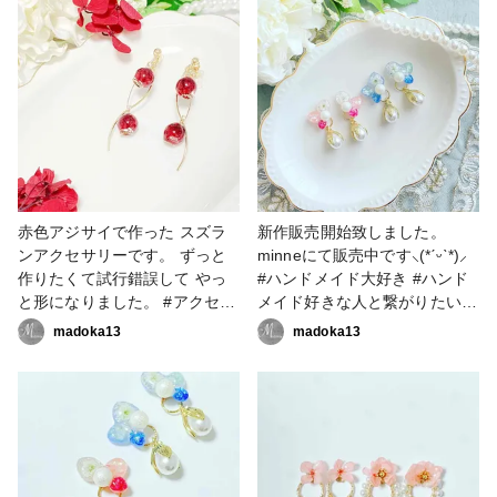
と繋がりたい #アクセサリー作
家 #フラワーアクセサリー #フ
ラワーアクセサリー作家 #レジ
ン大好き #レジン好きの人と繋
がりたい #レジンアクセサリー
作り #レジンアクセサリー作家
#resinlove
赤色アジサイで作った スズラ
新作販売開始致しました。
ンアクセサリーです。 ずっと
minneにて販売中です⸜(*ˊᵕˋ*)⸝‬
作りたくて試行錯誤して やっ
#ハンドメイド大好き #ハンド
と形になりました。 #アクセサ
メイド好きな人と繋がりたい #
リー部 #イヤリング #ピアス #
アクセサリー作家 #フラワーア
madoka13
madoka13
ハンドメイド大好き #ハンドメ
クセサリー #フラワーアクセサ
イド好きな人と繋がりたい #ア
リー作家 #レジン大好き #レジ
クセサリー作家 #フラワーアク
ン好きの人と繋がりたい #レジ
セサリー #フラワーアクセサリ
ンアクセサリー作り #レジンア
ー作家 #レジン大好き #レジン
クセサリー作家 #resinlove #お
好きの人と繋がりたい #レジン
知らせ #販売会 #かすみ草ア
アクセサリー作り #レジンアク
クセサリー #アクセサリー部 #