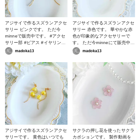
アジサイで作るスズランアクセ
アジサイで作るスズランアクセ
サリー ピンクです。 ただ今
サリー 赤色です。 華やかな赤
minneで販売中です。 #アクセ
色が印象的なアクセサリーで
サリー部 #ピアス #イヤリング
す。 ただ今minneにて販売中で
#ハンドメイドアクセサリー
す。 #アクセサリー部 #ピアス
madoka13
madoka13
#アクセサリー作家
#イヤリング #ハンドメイドア
クセサリー #アクセサリー作
家
アジサイで作るスズランアクセ
サクラの押し花を使ったサクラ
サリーです。 黄色はいつでも
カボションです。 製作動画を