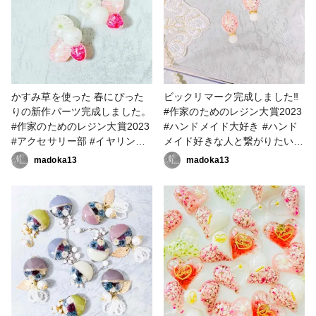
#resinlove #作家のためのレジ
繋がりたい #レジンアクセサリ
ン大賞2023 #アクセサリー部 #
ー作り #レジンアクセサリー作
ピアス #イヤリング
家 #resinlove
かすみ草を使った 春にぴった
ビックリマーク完成しました‼️
りの新作パーツ完成しました。
#作家のためのレジン大賞2023
#作家のためのレジン大賞2023
#ハンドメイド大好き #ハンド
#アクセサリー部 #イヤリング
メイド好きな人と繋がりたい #
#ピアス #ハンドメイド大好き
アクセサリー作家 #フラワーア
madoka13
madoka13
#ハンドメイド好きな人と繋が
クセサリー #フラワーアクセサ
りたい #アクセサリー作家 #フ
リー作家 #レジン大好き #レジ
ラワーアクセサリー #フラワー
ン好きの人と繋がりたい #レジ
アクセサリー作家 #レジン大好
ンアクセサリー作り #レジンア
き #レジン好きの人と繋がりた
クセサリー作家 #resinlove #ア
い #レジンアクセサリー作り #
クセサリー部 #ピアス #イヤリ
レジンアクセサリー作家
ング
#resinlove