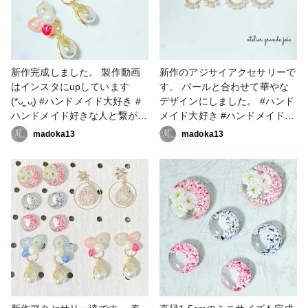
セサリー作家 #resinlove
ピアス #イヤリング
新作完成しました。 製作動画
新作のアジサイアクセサリーで
はインスタにupしています
す。 パールと合わせて華やな
(*ᴗ͈ˬᴗ͈) #ハンドメイド大好き #
デザインにしました。 #ハンド
ハンドメイド好きな人と繋がり
メイド大好き #ハンドメイド好
たい #アクセサリー作家 #フラ
きな人と繋がりたい #アクセサ
madoka13
madoka13
ワーアクセサリー #フラワーア
リー作家 #フラワーアクセサリ
クセサリー作家 #レジン大好き
ー #フラワーアクセサリー作家
#レジン好きの人と繋がりたい
#レジン大好き #レジン好きの
#レジンアクセサリー作り #レ
人と繋がりたい #レジンアクセ
ジンアクセサリー作家
サリー作り #レジンアクセサリ
#resinlove #お知らせ #販売
ー作家 #resinlove #アクセサリ
会 #かすみ草アクセサリー #
ー部 #ピアス #イヤリング
アクセサリー部 #イヤリング #
ピアス