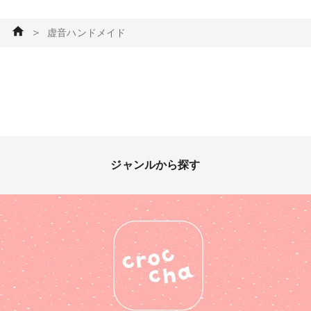
をお楽しみください)
〜〜〜〜〜〜〜〜〜〜〜〜〜〜
＞
虚音ハンドメイド
〜〜〜〜〜〜〜〜〜〜〜 今後
の出展予定 12月〜 委託販売
(すこんぶ池袋サンシャインシ
ティアルパ店) 2月 委託販売
(一色商店さま) 2/11 オンライ
ン販売会『第3回いちごいち
え』 いつも応援ありがとうご
ざいます😊 #推しどり #理想
鏡 ∞ #りそうきょう #虚音ハ
ジャンルから探す
ンドメイド #minneで販売中 #
ハンドメイド #ハンドメイドア
クセサリー #手作りアクセサリ
ー #手作りピアス #オシャレさ
んと繋がりたい #お洒落さんと
繋がりたい #今日のコーデ #き
ょコ #ファッション #ファッシ
ョン好きな人と繋がりたい #推
し活 #推し活コーデ #ガーリー
コーデ #フェミニンコーデ #置