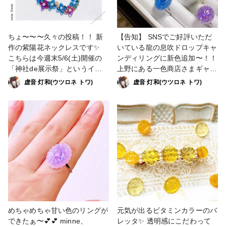
ちょ〜〜〜久々の投稿！！ 新
【告知】 SNSでご好評いただ
作の紫陽花ネックレスです✨
いている龍の息吹ドロップキャ
こちらは今週末5/6(土)開催の
ンディリングに新色追加〜！！
「神社de展示祭」というイベ
上野にある一色商店さまギャラ
ントに持っていきます🙌 【イ
リーにて展示販売していただこ
虚音 灯和(ウツロネ トワ)
虚音 灯和(ウツロネ トワ)
ベント詳細】 5/6 10:00〜
うと思っております✨ 緑は以
16:00 @香取亀有神社 (JR常磐
前からminneにて販売しており
線「亀有駅 」南口 徒歩３
ますが、今回パステルカラーを
分 亀有駅南口より出てマクド
追加しました！！💕 キラキラ
ナルドを左折、しばらく歩くと
甘々なリングをぜひ直接お手に
環七沿いに大きな鳥居が見えて
取ってご覧くださいませ✨🍬
参ります。) 雨天→建物内にて
〜〜〜〜〜〜〜〜〜〜〜〜〜〜
開催 同じシリーズでイヤリン
〜〜〜〜〜〜〜〜〜〜〜〜〜
グとブレスレットもあるので後
今後の出展予定 12月〜 委託
日投稿します♪ #虚音ハンドメ
販売(すこんぶ池袋サンシャイ
イド #ネックレス #アクセサリ
ンシティアルパ店) 2月 委託
ー部 #販売中 #紫陽花 #アジサ
販売(一色商店さま) いつも応援
めちゃめちゃ甘い色のリングが
元気が出るビタミンカラーのバ
イ #花 #梅雨
ありがとうございます😊 #理想
できたぁ〜💕💕 minne、
レッタ✨ 透明感にこだわって