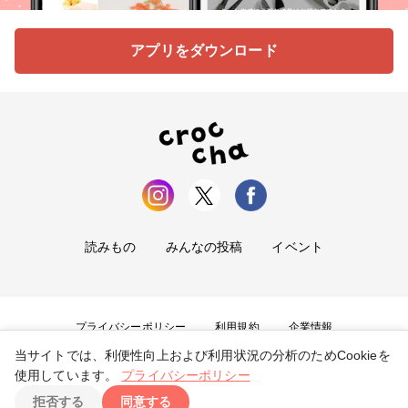
アプリをダウンロード
読みもの
みんなの投稿
イベント
プライバシーポリシー
利用規約
企業情報
当サイトでは、利便性向上および利用状況の分析のためCookieを
お問い合わせ
使用しています。
プライバシーポリシー
拒否する
同意する
Copyright ©
2026
tryangle Co., Ltd. All Rights Reserved.