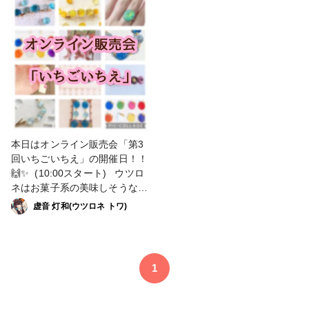
プキャンディ #販売予定 # #リ
高見えファッション #手作りヘ
ンシティアルパ店) 2月 委託
ンシティアルパ店) 2月 委託
ング #キラキラ
アアクセサリー
販売(一色商店さま) いつも応援
販売(一色商店さま) いつも応援
ありがとうございます😊 #理想
ありがとうございます😊 #理想
鏡∞ #りそうきょう #虚音ハン
鏡∞ #りそうきょう #虚音ハン
ドメイド #minneで販売中 #ハ
ドメイド #minneで販売中 #ハ
ンドメイド #ハンドメイドアク
ンドメイド #ハンドメイドアク
セサリー #手作りアクセサリー
セサリー #手作りアクセサリー
#手作りピアス #オシャレさん
#オシャレさんと繋がりたい #
と繋がりたい #お洒落さんと繋
お洒落さんと繋がりたい #今日
がりたい #今日のコーデ #きょ
のコーデ #きょコ #ファッショ
本日はオンライン販売会「第3
コ #ファッション #ファッショ
ン #ファッション好きな人と繋
回いちごいちえ」の開催日！！
ン好きな人と繋がりたい #ガー
がりたい #推し活 #推し活コー
🙌✨ (10:00スタート) ウツロ
リーコーデ #置き画 #高見えフ
デ #ガーリーコーデ #フェミニ
ネはお菓子系の美味しそうなア
ァッション #レジン #バレンタ
ンコーデ #置き画 #高見えファ
クセサリーを多数ご用意しまし
虚音 灯和(ウツロネ トワ)
イン #チョコ #プレゼント #ピ
ッションー
た！ 今夜21時にはminneにて
アス #販売中 #作家のためのレ
クーポンが配布されますので、
ジン大賞2023 #アクセサリー
この機会にぜひゆっくりショッ
部
ピングをお楽しみください♪
1
(入場にはピクトスクエアへの
無料会員登録が必要です。お手
数ですがご登録の上、お買い物