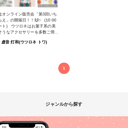
えファッション #ドロップキャン
コーデ #ガーリーコーデ #置き画
#販売予定 # #リング #キラキラ
見えファッション #手作りヘア
はオンライン販売会「第3回いち
サリー
え」の開催日！！🙌✨ (10:00
ート) ウツロネはお菓子系の美
そうなアクセサリーを多数ご用意
した！ 今夜21時にはminneにて
虚音 灯和(ウツロネ トワ)
ポンが配布されますので、この機
ぜひゆっくりショッピングをお楽
ください♪ (入場にはピクトスク
への無料会員登録が必要です。お
ですがご登録の上、お買い物をお
1
みください)
〜〜〜〜〜〜〜〜〜〜〜〜〜〜〜
〜〜〜〜〜〜 今後の出展予定
月〜 委託販売(すこんぶ池袋サン
インシティアルパ店) 2月 委託
一色商店さま) 2/11 オンライン
ジャンルから探す
会『第3回いちごいちえ』 いつも
ありがとうございます😊 #推し
 #理想鏡 ∞ #りそうきょう #虚