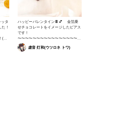
レッタ
ハッピーバレンタイン🍫💕 金箔乗
した！
せチョコレートをイメージしたピアス
です！
！(参
〜〜〜〜〜〜〜〜〜〜〜〜〜〜〜〜〜
〜〜〜〜〜〜〜〜〜〜 今後の出展予
虚音 灯和(ウツロネ トワ)
〜〜〜
定 12月〜 委託販売(すこんぶ池袋サ
展予
ンシャインシティアルパ店) 2月 委
池袋サ
託販売(一色商店さま) いつも応援あり
 委
がとうございます😊 #理想鏡∞ #りそ
うきょう #虚音ハンドメイド #minne
で販売中 #ハンドメイド #ハンドメイ
ドアクセサリー #手作りアクセサリー
#手作りピアス #オシャレさんと繋が
サリー
りたい #お洒落さんと繋がりたい #今
洒落
日のコーデ #きょコ #ファッション #
 #き
ファッション好きな人と繋がりたい #
ョン好
ガーリーコーデ #置き画 #高見えファ
推し活
ッション #レジン #バレンタイン #チ