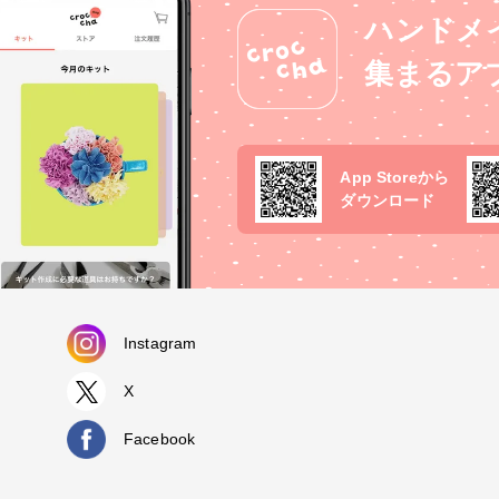
ドメイド #minneで販売中 #ハ
ハンドメ
メイド #ハンドメイドアクセサリ
#手作りアクセサリー #手作りピア
集まるア
#オシャレさんと繋がりたい #お洒
んと繋がりたい #今日のコーデ #
コ #ファッション #ファッション
な人と繋がりたい #推し活 #推し
ーデ #ガーリーコーデ #フェミニ
App Storeから
ーデ #置き画 #高見えファッショ
ダウンロード
#手作りヘアアクセサリー #お洒
んにシェアしたい #お洒落さんと
りたい #お菓子 #バレンタイン #
ゼント #プレゼントにぴったり
Instagram
X
Facebook