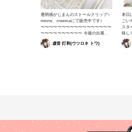
#オシャレさんと繋がりたい #お洒落
高見
さんと繋がりたい #今日のコーデ #き
ディ 
透明感がじまんのストールクリップ✨
本日
ょコ #ファッション #ファッション好
minne、creemaにて販売中です♪
ごいち
きな人と繋がりたい #推し活 #推し活
〜〜〜〜〜〜〜〜〜〜〜〜〜〜〜〜〜
スタ
コーデ #ガーリーコーデ #フェミニン
〜〜〜〜〜〜〜〜〜〜 今後の出展予
味し
コーデ #高見えファッション
定 12月〜 委託販売(すこんぶ池袋サ
しま
虚音 灯和(ウツロネ トワ)
ンシャインシティアルパ店) 2月 委
クー
託販売(一色商店さま) いつも応援あり
会に
がとうございます😊 #理想鏡∞ #りそ
しみ
うきょう #虚音ハンドメイド #minne
エア
で販売中 #ハンドメイド #ハンドメイ
手数
ドアクセサリー #手作りアクセサリー
楽し
#オシャレさんと繋がりたい #お洒落
〜〜
さんと繋がりたい #今日のコーデ #き
〜〜
ょコ #ファッション #ファッション好
12
きな人と繋がりたい #推し活 #推し活
シャ
コーデ #ガーリーコーデ #フェミニン
販売(
コーデ #置き画 #高見えファッション
販売
ー
応援
どり