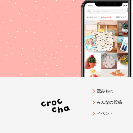
音ハン
ンド
ー 
ス 
落さ
きょ
好き
活コ
ンコ
ン 
落さ
繋が
プレ
読みもの
みんなの投稿
イベント