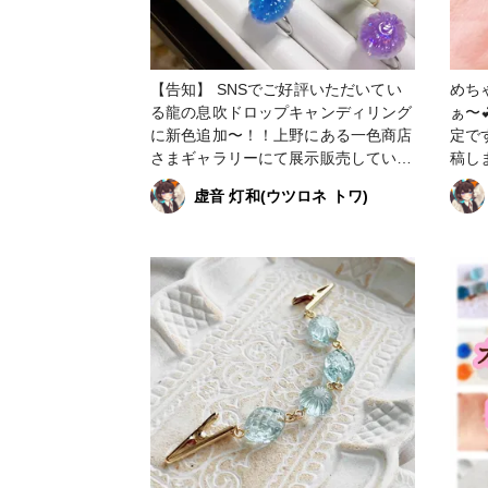
【告知】 SNSでご好評いただいてい
めち
る龍の息吹ドロップキャンディリング
ぁ〜💕💕 minne、
に新色追加〜！！上野にある一色商店
定で
さまギャラリーにて展示販売していた
稿し
だこうと思っております✨ 緑は以前か
〜〜
虚音 灯和(ウツロネ トワ)
らminneにて販売しておりますが、今
〜〜
回パステルカラーを追加しました！！
定 
💕 キラキラ甘々なリングをぜひ直接
ンシ
お手に取ってご覧くださいませ✨🍬
託販売(
〜〜〜〜〜〜〜〜〜〜〜〜〜〜〜〜〜
がとうござ
〜〜〜〜〜〜〜〜〜〜 今後の出展予
うきょ
定 12月〜 委託販売(すこんぶ池袋サ
で販売中 #ハンドメ
ンシャインシティアルパ店) 2月 委
ドア
託販売(一色商店さま) いつも応援あり
#オ
がとうございます😊 #理想鏡∞ #りそ
さん
うきょう #虚音ハンドメイド #minne
ァッ
で販売中 #ハンドメイド #ハンドメイ
繋が
ドアクセサリー #手作りアクセサリー
ガー