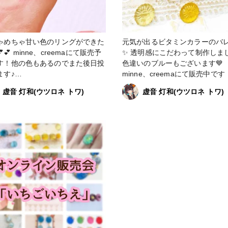
ゃめちゃ甘い色のリングができた
元気が出るビタミンカラーのバ
creemaにて販売予
✨ 透明感にこだわって制作しま
す！他の色もあるのでまた後日投
色違いのブルーもございます💙
ます♪
minne、creemaにて販売中です
〜〜〜〜〜〜〜〜〜〜〜〜〜〜〜
考ページのURLから飛べます)
虚音 灯和(ウツロネ トワ)
虚音 灯和(ウツロネ トワ)
〜〜〜〜〜〜〜〜 今後の出展予
〜〜〜〜〜〜〜〜〜〜〜〜〜〜
12月〜 委託販売(すこんぶ池袋サ
〜〜〜〜〜〜〜〜〜〜 今後の出
ャインシティアルパ店) 2月 委
定 12月〜 委託販売(すこんぶ
一色商店さま) いつも応援あり
ンシャインシティアルパ店) 2月
います😊 #理想鏡∞ #りそ
託販売(一色商店さま) いつも応援あり
う #虚音ハンドメイド #minne
がとうございます😊 #理想鏡∞ #りそ
イド #ハンドメイ
うきょう #虚音ハンドメイド #minne
クセサリー #手作りアクセサリー
で販売中 #ハンドメイド #ハンドメイ
シャレさんと繋がりたい #お洒落
ドアクセサリー #手作りアクセ
と繋がりたい #今日のコーデ #フ
#オシャレさんと繋がりたい #お
ション #ファッション好きな人と
さんと繋がりたい #今日のコーデ
りたい #推し活 #推し活コーデ #
ょコ #ファッション #ファッシ
リーコーデ #フェミニンコーデ #
きな人と繋がりたい #推し活 #