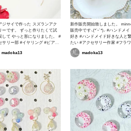
アジサイで作った スズランアク
新作販売開始致しました。 minn
す。 ずっと作りたくて試
販売中です⸜(*ˊᵕˋ*)⸝‬ #ハンドメイド大
誤して やっと形になりました。 #
好き #ハンドメイド好きな人と
部 #イヤリング #ピアス
たい #アクセサリー作家 #フラ
ンドメイド大好き #ハンドメイド
クセサリー #フラワーアクセサ
madoka13
madoka13
な人と繋がりたい #アクセサリー
家 #レジン大好き #レジン好き
 #フラワーアクセサリー #フラワ
繋がりたい #レジンアクセサリ
クセサリー作家 #レジン大好き #
#レジンアクセサリー作家 #resinl
ン好きの人と繋がりたい #レジン
#お知らせ #販売会 #かすみ草
セサリー作り #レジンアクセサリ
サリー #アクセサリー部 #ピアス #イ
#resinlove
ヤリング