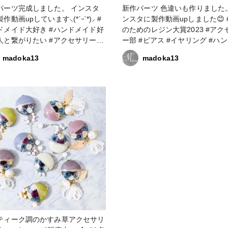
ーツ完成しました。 インスタ
新作パーツ 色違いも作りました。
作動画upしています⸜(*ˊᵕˋ*)⸝‬ #
ンスタに製作動画upしました😊 #作家
ドメイド大好き #ハンドメイド好
のためのレジン大賞2023 #アクセサリ
人と繋がりたい #アクセサリー作
ー部 #ピアス #イヤリング #ハンドメ
#フラワーアクセサリー #フラワー
イド大好き #ハンドメイド好き
madoka13
madoka13
セサリー作家 #レジン大好き #レ
繋がりたい #アクセサリー作家 
好きの人と繋がりたい #レジンア
ワーアクセサリー #フラワーア
サリー作り #レジンアクセサリー
リー作家 #レジン大好き #レジ
#resinlove #作家のためのレジン
の人と繋がりたい #レジンアク
サリー部 #ピアス #
ー作り #レジンアクセサリー作
リング
#resinlove
ティーク調のかすみ草アクセサリ