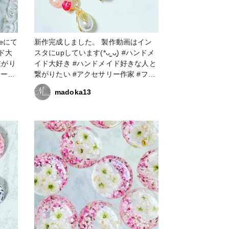
eにて
新作完成しました。 製作動画はイン
スタにupしています(*ᴗ͈ˬᴗ͈) #ハンドメ
繋がり
イド大好き #ハンドメイド好きな人と
ワーア
繋がりたい #アクセサリー作家 #フラ
リー作
ワーアクセサリー #フラワーアクセサ
madoka13
の人と
リー作家 #レジン大好き #レジン好き
ー作り
の人と繋がりたい #レジンアクセサリ
ove
ー作り #レジンアクセサリー作家
アクセ
#resinlove #お知らせ #販売会 #かす
み草アクセサリー #アクセサリー部 #
イヤリング #ピアス