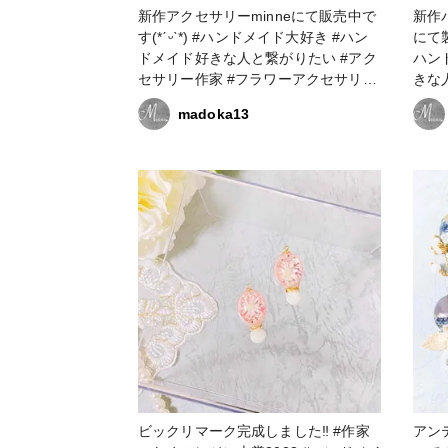
新作アクセサリーminneにて販売中で
新作パ
す(*ˊᵕˋ*) #ハンドメイド大好き #ハン
にて製
ドメイド好きな人と繋がりたい #アク
ハン
セサリー作家 #フラワーアクセサリー
きな
#フラワーアクセサリー作家 #レジン
家 
madoka13
大好き #レジン好きの人と繋がりたい
アク
#レジンアクセサリー作り #レジンア
ジン
クセサリー作家 #resinlove #作家のた
クセ
めのレジン大賞2023 #アクセサリー部
作家 
#ピアス #イヤリング
大賞2023 #アクセ
イヤ
ビックリマーク完成しました‼️ #作家
アン