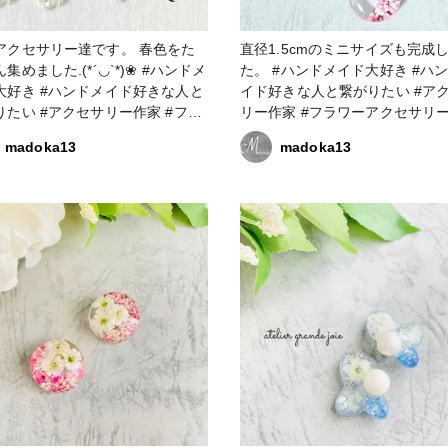
クセサリー達です。 春色をた
直径1.5cmのミニサイズも完成
めました.(*´◡`*)❀ #ハンドメ
た。 #ハンドメイド大好き #ハンドメ
大好き #ハンドメイド好きな人と
イド好きな人と繋がりたい #ア
りたい #アクセサリー作家 #フラ
リー作家 #フラワーアクセサリー
アクセサリー #フラワーアクセサ
ラワーアクセサリー作家 #レジ
madoka13
madoka13
作家 #レジン大好き #レジン好き
き #レジン好きの人と繋がりたい
と繋がりたい #レジンアクセサリ
ジンアクセサリー作り #レジン
り #レジンアクセサリー作家
サリー作家 #resinlove #アク
inlove #アクセサリー部 #ピアス
部 #ピアス #イヤリング
ヤリング