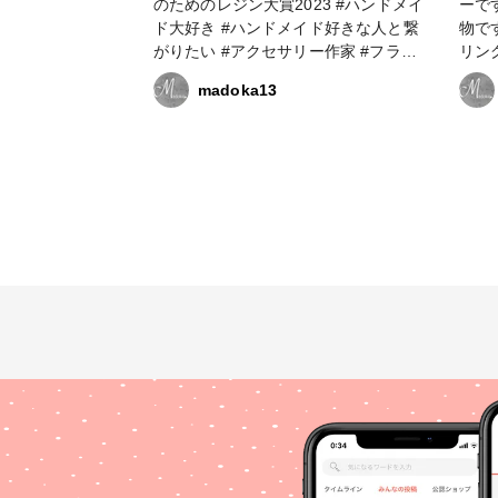
のためのレジン大賞2023 #ハンドメイ
ーです
ド大好き #ハンドメイド好きな人と繋
物です(*ᴗ͈ˬᴗ͈
がりたい #アクセサリー作家 #フラワ
リング #ピアス #ハンドメ
ーアクセサリー #フラワーアクセサリ
#ハ
madoka13
ー作家 #レジン大好き #レジン好きの
#ア
人と繋がりたい #レジンアクセサリー
サリ
作り #レジンアクセサリー作家
レジ
#resinlove #アクセサリー部 #ピアス
りた
#イヤリング
ジン
セサ