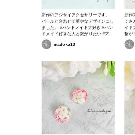
新作のアジサイアクセサリーです。
新作ア
パールと合わせて華やなデザインにし
くさん集
ました。 #ハンドメイド大好き #ハン
イド
ドメイド好きな人と繋がりたい #アク
繋が
セサリー作家 #フラワーアクセサリー
ワー
madoka13
#フラワーアクセサリー作家 #レジン
リー
大好き #レジン好きの人と繋がりたい
の人
#レジンアクセサリー作り #レジンア
ー作
クセサリー作家 #resinlove #アクセサ
#res
リー部 #ピアス #イヤリング
#イ