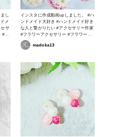
しまし
インスタに作成動画upしました。 #ハ
ンドメイド大好き #ハンドメイド好き
クセサ
な人と繋がりたい #アクセサリー作家
 #フ
#フラワーアクセサリー #フラワーア
ン大好
クセサリー作家 #レジン大好き #レジ
madoka13
 #レ
ン好きの人と繋がりたい #レジンアク
アクセ
セサリー作り #レジンアクセサリー作
セサリー
家 #resinlove #ピアス #イヤリング #
アクセサリー部