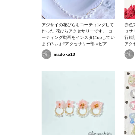
アジサイの花びらをコーティングして
赤色
作った 花びらアクセサリーです。 コ
セサリーで
ーティング動画をインスタにupしてい
行錯
ます(*ᴗ͈ˬᴗ͈) #アクセサリー部 #ピアス
アクセサリー
#イヤリング #ハンドメイド大好き #
#ハ
madoka13
ハンドメイド好きな人と繋がりたい #
好き
アクセサリー作家 #フラワーアクセサ
作家
リー #フラワーアクセサリー作家 #レ
ーア
ジン大好き #レジン好きの人と繋がり
レジ
たい #レジンアクセサリー作り #レジ
アク
ンアクセサリー作家 #resinlove
ー作家 