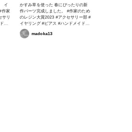
 イ
かすみ草を使った 春にぴったりの新
作パーツ完成しました。 #作家のため
のレジン大賞2023 #アクセサリー部 #
イヤリング #ピアス #ハンドメイド大
な人と
好き #ハンドメイド好きな人と繋がり
madoka13
#フラ
たい #アクセサリー作家 #フラワーア
クセサ
クセサリー #フラワーアクセサリー作
ン好き
家 #レジン大好き #レジン好きの人と
セサリ
繋がりたい #レジンアクセサリー作り
家
#レジンアクセサリー作家 #resinlove