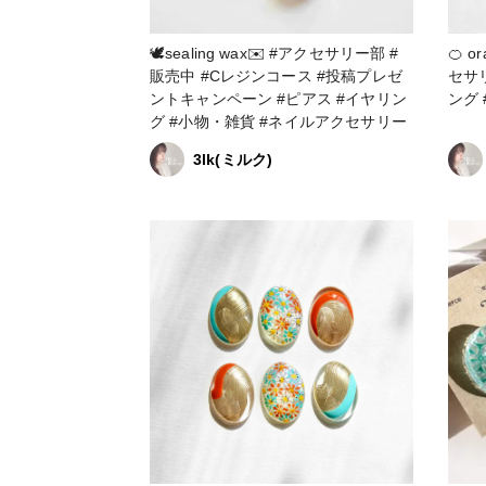
🕊‎sealing wax✉️ #アクセサリー部 #
🍊 orange 
販売中 #Cレジンコース #投稿プレゼ
セサリー部 #販売
ントキャンペーン #ピアス #イヤリン
ング
グ #小物・雑貨 #ネイルアクセサリー
3lk(ミルク)