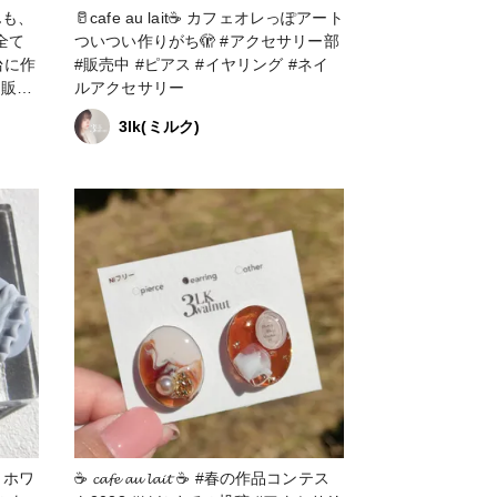
わんも、
🥛cafe au lait☕ カフェオレっぽアート
全て
ついつい作りがち🫣 #アクセサリー部
台に作
#販売中 #ピアス #イヤリング #ネイ
ルアクセサリー
3lk(ミルク)
☕ 𝓬𝓪𝓯𝓮 𝓪𝓾 𝓵𝓪𝓲𝓽 ☕ #春の作品コンテス