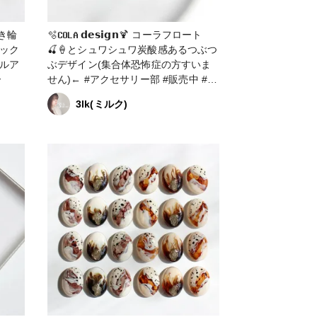
🫧𝗖𝗢𝗟𝗔 𝗱𝗲𝘀𝗶𝗴𝗻🍹 ⁡⁡コーラフロート
🍒🍦とシュワシュワ炭酸感あるつぶつ
ぶデザイン(集合体恐怖症の方すいま
ー
せん)← #アクセサリー部 #販売中 #ピ
アス #イヤリング #その他 #ネイルア
3lk(ミルク)
クセサリー #レジンアクセサリー