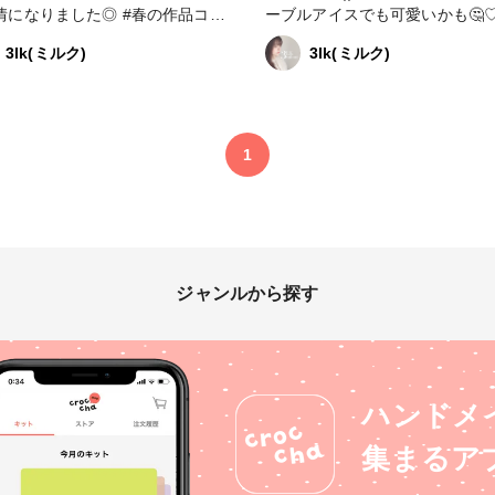
なりました◎ #春の作品コン
ーブルアイスでも可愛いかも🤔♡ #
アクセサリー部 #販売中
の作品コンテスト2023 #はじめての投
3lk(ミルク)
3lk(ミルク)
#ネイルアクセ
稿 #アクセサリー部 #販売中 #ピアス
ー
#イヤリング #ネイルアクセサリー
レジンアクセサリー
1
ジャンルから探す
ハンドメ
集まるア