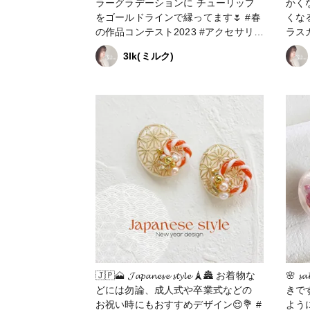
ラーグラデーションに チューリップ
かくなって
をゴールドラインで縁ってます🌷 #春
くなる😌◎ 元
の作品コンテスト2023 #アクセサリー
ラス
部 #販売中 #ピアス #イヤリング #ネ
一つ
3lk(ミルク)
イルアクセサリー #チューリップ
#春の作
の投稿 #アクセサリー部 #販
アス #イヤリング #ネイルアクセサリ
ー
🇯🇵🗻 𝓙𝓪𝓹𝓪𝓷𝓮𝓼𝓮 𝓼𝓽𝔂𝓵𝓮 🗼🏯 お着物な
🌸 𝓼𝓪𝓴
どには勿論、成人式や卒業式などの
きで
お祝い時にもおすすめデザイン😌💐 #
よう