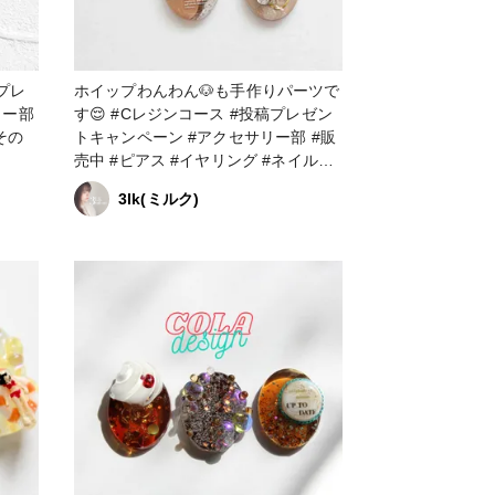
ホイップわんわん🐶も手作りパーツで
す😌 #Cレジンコース #投稿プレゼン
トキャンペーン #アクセサリー部 #販
売中 #ピアス #イヤリング #ネイルア
クセサリー
3lk(ミルク)