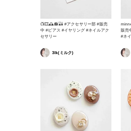
📺🎞🕰📻⌛️🕯 #アクセサリー部 #販売
minneで
中 #ピアス #イヤリング #ネイルアク
販売中 #ピアス #イヤリング
セサリー
#ネ
3lk(ミルク)