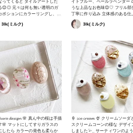
くると タイルアートした
イトブルー、ペールラベンダー 
々は何も無い透明のガ
うな上品なお色味😌♡ フリル部分を
カボションにカラーリングし、
丁寧に作り込み 立体感のある仕
一つ丁寧にアートを施してます🎨
りになりました🫶 #春の作品コンテス
3lk(ミルク)
3lk(ミルク)
品コンテスト2023 #はじめて
ト2023 #アクセサリー部 #販売中 #ネ
売中 #ピ
ックレス #ピアス #イヤリング #ネイ
ルアクセサリー
𝓻𝓪 𝓭𝓮𝓼𝓲𝓰𝓷 🌸 真ん中の桜は手描
🍦 𝓲𝓬𝓮 𝓬𝓻𝓮𝓪𝓶 🍨 クリームソーダとアイ
す🌸 マットにしてすりガラスの
スクリームコーンの様な デザイ
にしたら カラーの発色も柔らか
しました𓅫⸒⸒ サーティワンのようなマ