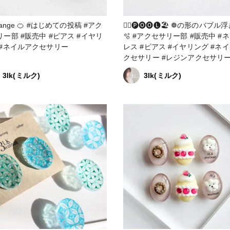
🍊 #はじめての投稿 #アク
🏊‍♂️🅟🅞🅞🅛🏖 ❁︎の形のバブル浮き輪
中 #ピアス #イヤリ
🫧‪ #アクセサリー部 #販売中 #ネック
 #ネイルアクセサリー
レス #ピアス #イヤリング #ネイルア
クセサリー #レジンアクセサリ
3lk(ミルク)
3lk(ミルク)