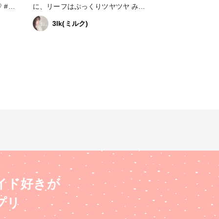
春
に、リーフはぷっくりツヤツヤ みず
みずしく仕上がりました🌱 #春の作品
3lk(ミルク)
コンテスト2023 #はじめての投稿 #ア
 #
クセサリー部 #販売中 #ピアス #イヤ
リング #ネイルアクセサリー
イド好きが
プリ