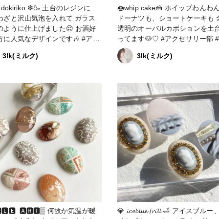
 edokiriko ❇🍶 土台のレジンに
🍩whip cake🍰 ホイップわん
わざと沢山気泡を入れて ガラス
ドーナツも、ショートケーキも 
のように仕上げました😌 お酒好
透明のオーバルカボションを土
に人気なデザインです🎶 #アク
ってます🐶♡ #アクセサリー部 #販売
中 #ピアス #イヤリ
中 #ピアス #イヤリング #ネイルアク
3lk(ミルク)
3lk(ミルク)
 #ネイルアクセサリー
セサリー
🅴 ​ 🅰🆁🆃▒ 何故か気温が暖
💎 𝓲𝓬𝓮𝓫𝓵𝓾𝓮 𝓯𝓻𝓲𝓵𝓵 🛁 アイスブルー、ホワ