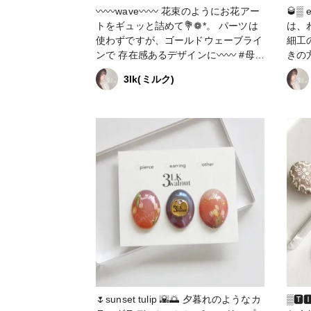
〰︎〰︎wave〰︎〰︎ 花束のようにお花アー
🥃▒
トをギュッと詰めて💐❁*。 パーツは
は、
使わずですが、ゴールドウェーブライ
細工
ンで 存在感あるデザインに〰︎〰︎ #母の
きの方
日コンテスト2023 #アクセサリー部 #
セサリー部 #販売
3lk(ミルク)
販売中 #ピアス #イヤリング #ネイル
ング
アクセサリー
🌷sunset tulip 🌇🌅 夕暮れのようなカ
▒🆃🅸🅻