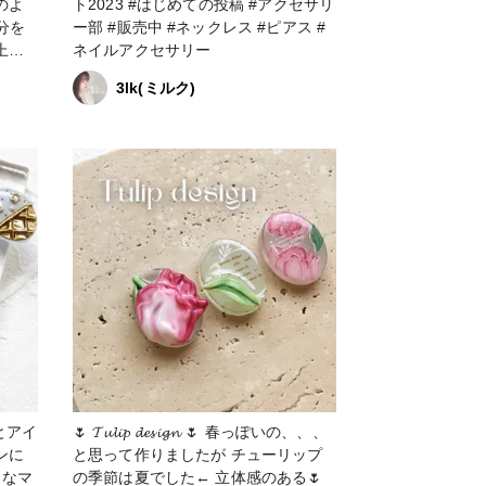
のよ
ト2023 #はじめての投稿 #アクセサリ
ー部 #販売中 #ネックレス #ピアス #
上が
ネイルアクセサリー
3lk(ミルク)
🌷 𝓣𝓾𝓵𝓲𝓹 𝓭𝓮𝓼𝓲𝓰𝓷 🌷 春っぽいの、、、
ンに
と思って作りましたが チューリップ
の季節は夏でした← 立体感のある🌷