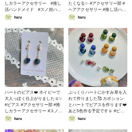
しカラーアクセサリー #推し
たくなる✨ #アクセサリー部 #
活ハンドメイド #スノ担ハン
ヘアアクセサリー #推し活ハン
ドメイド作家
ドメイド #推しカラーアクセサ
haru
haru
リー #メンバーカラーアクセサ
リー #スノ担ハンドメイド作家
ハートのピアス❤️ ネイビーで
ぷっくりハートにかすみ草を入
大人っぽく仕上がりました☺️✨
れて作りました🥰 カボション
#ピアス #アクセサリー部 #推
とハートでピアスを作ります❤️
しカラーアクセサリー #スノ担
あと5色作る予定です☺️ #ピア
ハンドメイド作家 #推し活ハン
ス #推しカラーアクセサリー #
haru
haru
ドメイド
推し活ハンドメイド #スノ担ハ
ンドメイド作家