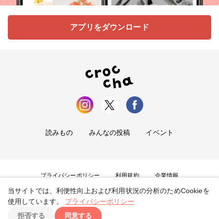
アプリをダウンロード
読みもの
みんなの投稿
イベント
プライバシーポリシー
利用規約
企業情報
当サイトでは、利便性向上および利用状況の分析のためCookieを
お問い合わせ
使用しています。
プライバシーポリシー
拒否する
同意する
Copyright ©
2026
tryangle Co., Ltd. All Rights Reserved.