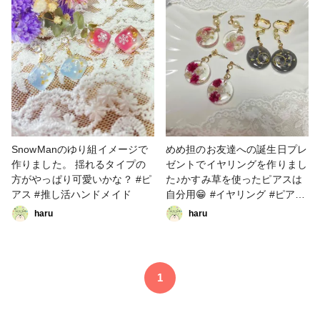
SnowManのゆり組イメージで
めめ担のお友達への誕生日プレ
作りました。 揺れるタイプの
ゼントでイヤリングを作りまし
方がやっぱり可愛いかな？ #ピ
た♪かすみ草を使ったピアスは
アス #推し活ハンドメイド
自分用😁 #イヤリング #ピアス
#推し活ハンドメイド
haru
haru
1