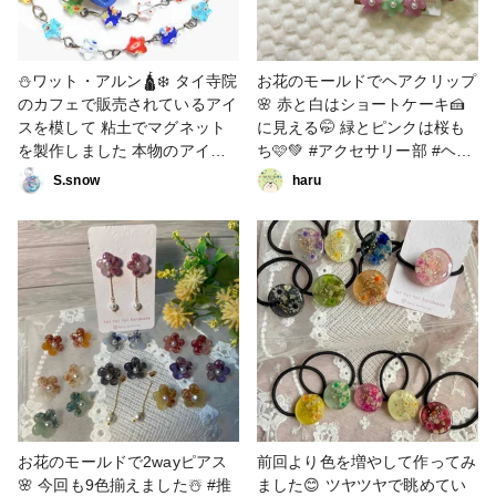
⛄️ワット・アルン🛕❄️ タイ寺院
お花のモールドでヘアクリップ
のカフェで販売されているアイ
🌸 赤と白はショートケーキ🍰
スを模して 粘土でマグネット
に見える🤭 緑とピンクは桜も
を製作しました 本物のアイス
ち🩷💚 #アクセサリー部 #ヘア
は綺麗なタイル柄があります
アクセサリー #推しカラーアク
S.snow
haru
老眼で忠実に再現できないので
セサリー #推し活ハンドメイ
💦 推しカラー🧡💙担当のイメ
ド #スノ担ハンドメイド作家
ージ 元気玉👑王子🧡のカラー
玉とキラキラ石💙をのせてみま
した メンバーカラーの星型ミ
ルフィオリでチェーンも製作 #
推し活 #推し活ハンドメイド
お花のモールドで2wayピアス
前回より色を増やして作ってみ
🌸 今回も9色揃えました☃️ #推
ました😊 ツヤツヤで眺めてい