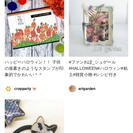
ー部 #バッグチャーム #作家の
ためのレジン #Halloween
ハッピーハロウィン！！ 子供
#ファンれぽ_シュゲール
の落書きのようなスタンプが印
#HALLOWEEN#ハロウィン#粘
象的でかわいい＾＾
土#雑貨小物 #レシピ付き
cropparty
artgarden