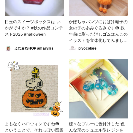
目玉のスイーツボックスは い
かぼちゃパンツにおばけ帽子の
かがですか？ #秋の作品コンテ
女の子のあみぐるみです🎃 数
スト2025 #halloween
年前に彫った消しゴムはんこの
イラストを立体化してみました
💡 （実は、消しゴムはんこの
えむみ/SHOP amaryllis
piyocolore
資格を持ってます😄） この子
をリースにするか、キーホルダ
ーにするか考え中です✨️ #秋の
作品コンテスト2024 #あみぐ
るみ #ハロウィン
#Halloween #かぼちゃ #お
ばけ #人型 #オリジナルイ
ラスト #かぎ針編み
まもなくハロウィンですね🎃
⁡様々なブルーに色付けした⁡ 色
ということで、それっぽい図案
んな形の⁡ジュエル型レジンを⁡ ⁡