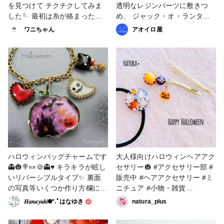
を見つけて チクチクしてみま
透明なレジンパーツに敷きつ
した🪡 最初は糸が絡まったり
め、⁡ ⁡ジャック・オ・ランタン
して汚かった裏面も 最近では
や⁡ ⁡ゴーストたちの可愛いお顔
ワニちゃん
アオイロ屋
なんとか綺麗に仕上がるように
を⁡ ⁡キャンディーに🍭⁡ ⁡ガラスの
なったので 少しは上達したの
ようにつるつるキラキラで⁡ ⁡本
かな？🤣 そしてなんとなん
物のキャンディーのような⁡ 不
と！ キングスライムの刺繍
思議な魔法のかかった⁡ ⁡青色の⁡
で #投稿プレゼントキャンペ
ロリポップピアスです。⁡ ⁡ハロ
ーン 受賞してしまいました🙈
ウィンアクセサリーには少ない⁡
まさかできるとは思ってなかっ
⁡ブルーですが、⁡ ⁡こんなに素敵
たのでとても嬉しいです☺️🌟
に仕上がりました。⁡ #秋の作品
これからもゆっくりまったり投
コンテスト2022 #アクセサリ
稿できたらと思います。 #クロ
ー部 #販売中 #ピアス #イヤリ
スステッチ #刺繍 #スヌーピ
ング #ハロウィン #Halloween
ー #ハロウィン #Halloween
#ハロウィーン #青 #青色 #blue
ハロウィンバッグチャームです
大人様向けハロウィンヘアアク
#かわいい
#ブルー #アオイロ屋
👻🎃🍭🍬🍪👻♥ キラキラが眩し
セサリー🎃 #アクセサリー部 #
いリバーシブルタイプ✨ 裏面
販売中 #ヘアアクセサリー #ミ
の写真等いくつか作り方欄に載
ニチュア #小物・雑貨
せていますので、是非ご覧くだ
#Halloween #ハロウィン
𝐻𝑎𝑛𝑎𝑦𝑢𝑘𝑖❁⃘*.ﾟはなゆき
natura_plus
さい(❁ᴗ͈ˬᴗ͈)) 🎃Happy
Halloween🍭🍬♥ #アクセサリ