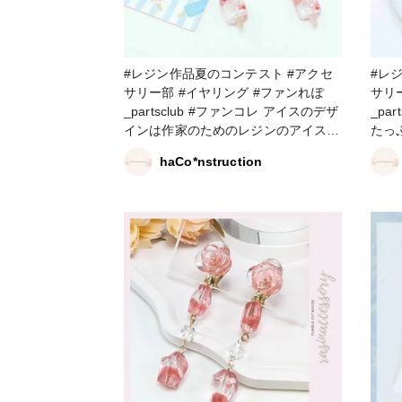
#レジン作品夏のコンテスト #アクセ
#レジ
サリー部 #イヤリング #ファンれぽ
サリー部 #イヤリン
_partsclub #ファンコレ アイスのデザ
_pa
インは作家のためのレジンのアイスを
たっ
参考に😆 ラインストーンとシェルで
ルカ
haCo*nstruction
大人っぽく仕上げました
仕上