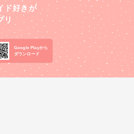
イド好きが
プリ
Google Playから
ダウンロード