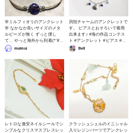
🌸ミルフィオリのアンクレット
貝殻チャームのアンクレットで
🌸 なかなか良いサイズのメタ
す。 ピアスとおそろいで着用
ルビーズが無く ずっと捜し
出来ます♪ #海の作品コンテス
て… やっと海外から到着(*´∀｀
ト #アンクレット #ピアス #夏
*) 海外から取寄せると来ない時
色 #夏アクセサリー #ファンれ
muimui
Bell
の対応が 中国語だから大変😭
ぽ_partsclub
無事に届いて良かった(*´꒳​
`*)~❀ 今は寒いから 暖かくなっ
たら付けよ(*´꒳​`*)~❀ #時期外れ
#アンクレット #ミルフィオリ
レトロな激安ネイルシールでシ
クラッシュシェルのイニシャル
ンプルなクリスマスブレスレッ
入りレジンパーツでアンクレッ