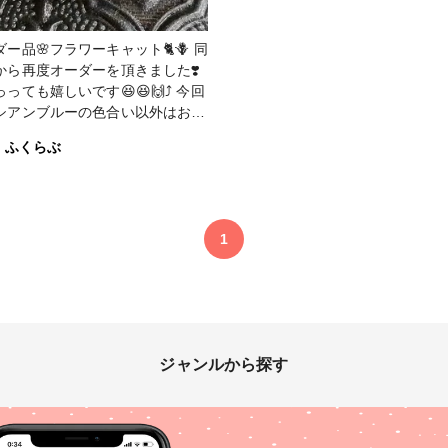
sk本舗
ー品🌸フラワーキャット🐈🪻 同
から再度オーダーを頂きました❣️
っても嬉しいです😆😆🙌⤴️ 今回
シアンブルーの色合い以外はお任
 まだ途中ですが、良い
ふくらぶ
️ 今回のポイントはベル
トパウダーを全面➕濃い色を使用
の種類はコレだね！ そう感じ
らえるのが私の作風でもあります
1
プしていきますの
もお楽しみに〜❤️ #レジン #
空枠 #アシェンプテル #星の雫
ジャンルから探す