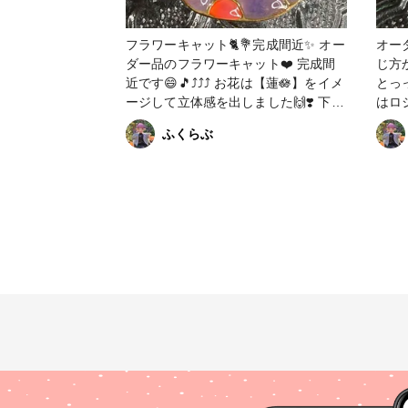
ル #
フラワーキャット🐈💐完成間近✨ オー
オーダ
ダー品のフラワーキャット❤️ 完成間
じ方
近です😄🎵⤴️⤴️⤴️ お花は【蓮🪷】をイメ
とっっ
ージして立体感を出しました🙌❣️ 下に
はロ
オーロラ粒を散りばめてワンポイント
せとの事😸
ふくらぶ
に🥰 コーティングをして完成です😽
感じです🙆⭕
❤️ #レジン #アシェンプテル #星の雫
ベッ
🤗 実際の色とはちょっと違う。 で
も、猫
ても
😊✨✨✨ 経過をアッ
で、次回
猫 #