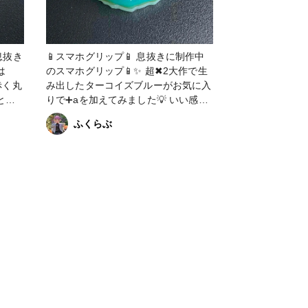
📱スマホグリップ📱 息抜きに制作中
のスマホグリップ📱✨ 超✖︎2大作で生
み出したターコイズブルーがお気に入
と
りで➕aを加えてみました💡 いい感じ
です😉⤴️⤴️🩵💙 レジン液はsk本舗様の
ふくらぶ
アシェンプテル🥰コーティング前です
く合わ
が艶々ですよー✨✨✨ #レジン #アシ
ま
ェンプテル #SK本舗
ざい