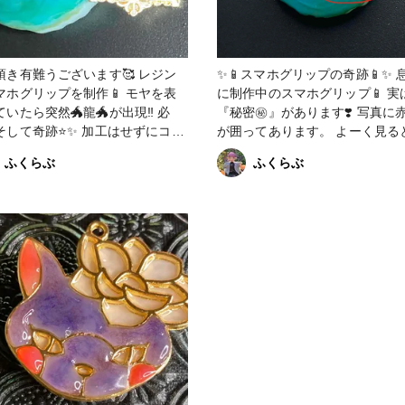
き有難うございます🥰 レジン
✨📱スマホグリップの奇跡📱✨ 息抜き
マホグリップを制作📱 モヤを表
に制作中のスマホグリップ📱 実は
いたら突然🐲龍🐲が出現‼️ 必
『秘密㊙️』があります❣️ 写真に赤く丸
奇跡⭐️✨ 加工はせずにコー
が囲ってあります。 よーく見る
グをして完成か？ 又はポイン
👀？ 何と😳⁈ ‼️‼️🐉龍が出現🐉‼️‼️ 偶然
ふくらぶ
ふくらぶ
付けるか？？ 悩んで資材を
か必然か…。 レジン着色剤でモヤを
いたら…インスピレーションが
表現したのですが、流れが上手
さって龍の形になりました🐲💡💡 
 振り子の要領で龍を鏡越しに見
さに✨奇跡✨ 奇跡からなる秘密のお話
いかも❣️ 上手くいくか自信
でした🤗 ご覧下さり、有難うご
りませんでしたが、実行したら大
ました🩷 #レジン #レジン作品 #アシ
👏👏✨✨✨ 鏡は透明レジン液
ェンプテル
動きが欲しくて気泡ありに🫧 力技
曲にして目に留まりやすいよう工
た🤗💡 資材もアイデア次
色んな使い方があるんだと実感し
た😌✨✨ 想像以上に良い出来で大
 #レジン #アシェンプテ