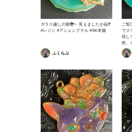
ガラス越しの龍🐉✨ 見えましたか🤗❓
ご覧頂
#レジン #アシェンプテル #SK本舗
でス
現して
然、そして
ティン
ふくらぶ
トに何か
見て
✨‼️ おまけで付いていた空枠を鏡にし
て
れたら面白
はあ
成功😆👏
💡
で湾
夫もしまし
第で
まし
満足です🥰🩷