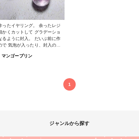
作ったイヤリング。 余ったレジ
細かくカットして グラデーショ
ように封入。 だいぶ前に作
ので 気泡が入ったり、封入の仕
もまだまだ工夫が必要 でもなぜ
マンゴープリン
お気に入りでよく付けてます✨ #
部 #イヤリング #雫 #お
入り
1
ジャンルから探す