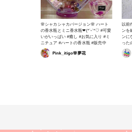
🌸シャカシャカバージョン🌸 ハート
以前
の香水瓶とミニ香水瓶❤︎(*ˊᵕˋ*♡ #可愛
ンを
いがいっぱい #癒し #お気に入り #ミ
ンになる
ニチュア #ハートの香水瓶 #販売中
った
方に
Pink_itigo🌸夢花
だか
アクセサリー
気に