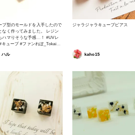
ーブ型のモールドを入手したので
ジャラジャラキューブピアス
となく作ってみました。 レジン
ハマりそうな予感…！ #UVレ
#キューブ #ファンれぽ_Tokaiグ
ループ #ファンれぽ_Tokaiグループ
ハル
kaho15