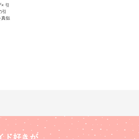
× 引
を真似
イド好きが