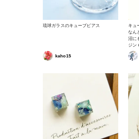
琉球ガラスのキューブピアス
キュ
なん
沼にも
ジン 
kaho15