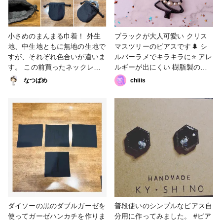
小さめのまんまる巾着！ 外生
ブラックが大人可愛い クリス
地、中生地ともに無地の生地で
マスツリーのピアスです🌲 シ
すが、それぞれ色合いが違いま
ルバーラメでキラキラに⭐️ アレ
す。 この前買ったネックレス
ルギーが出にくい 樹脂製のピ
を入れるために作りました！
アスを使用しました #クリスマ
なつばめ
chiiis
YouTubeの動画を参考にしなが
ス作品コンテスト2023 #ブラ
ら、自分で1から型紙を作って
ック #ピアス
から製作したので、 その分大
変だったけど、上手く作れて満
足ですε-(´∀｀; ) P.S. 全然更新
できてなくてすいません(;_;) #
巾着 #まんまる巾着 #アクセサ
リー巾着 #きんちゃく #黒 #ブ
ラック #小さめ #バッグ・ポー
チ #小物・雑貨
ダイソーの黒のダブルガーゼを
普段使いのシンプルなピアス自
使ってガーゼハンカチを作りま
分用に作ってみました。 #ピア