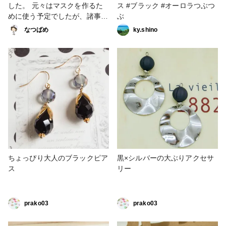
した。 元々はマスクを作るた
ス #ブラック #オーロラつぶつ
めに使う予定でしたが、諸事情
ぶ
などもありなかなかこの生地を
なつばめ
ky.shino
使う機会がありませんでした。
今回、ガーゼハンカチを作った
ことでやっと消費できました
(*^^*) 上の3枚は21cm四方の大
きさ、下の1枚は20cm四方の大
きさとなっております。 #小
物・雑貨 #ガーゼハンカチ #ハ
ンカチ #ダイソー #ダブルガー
ゼ #黒 #ブラック
ちょっぴり大人のブラックピア
黒×シルバーの大ぶりアクセサ
ス
リー
prako03
prako03