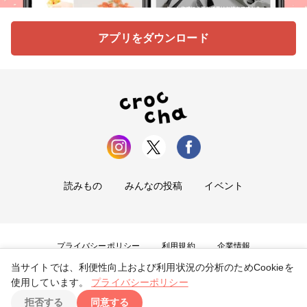
アプリをダウンロード
読みもの
みんなの投稿
イベント
プライバシーポリシー
利用規約
企業情報
当サイトでは、利便性向上および利用状況の分析のためCookieを
お問い合わせ
使用しています。
プライバシーポリシー
拒否する
同意する
Copyright ©
2026
tryangle Co., Ltd. All Rights Reserved.