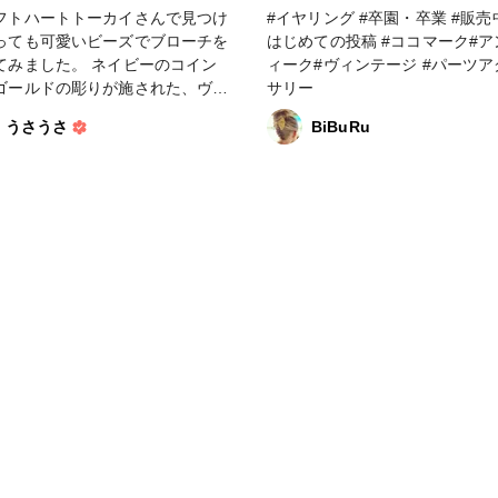
フトハートトーカイさんで見つけ
#イヤリング #卒園・卒業 #販売中 #
っても可愛いビーズでブローチを
はじめての投稿 #ココマーク#アンテ
した。 ネイビーのコイン
ィーク#ヴィンテージ #パーツア
ゴールドの彫りが施された、ヴィ
サリー
ージ感が漂うビーズです。蚤の市
うさうさ
BiBuRu
つけたような素敵な雰囲気✨一
重そうに見えますが、材質はアク
なのでとっても軽く扱いやすいで
優しいです💕 トーカイさん
よりますと、 『ウッドやタ
ルなど、ぬくもり感のあるパーツ
、メタルのようなシャープなパー
も相性が良く、デザイン性があり
らも意外とすんなり合わせやすい
ズです。 パールと組み合わせる
おすすめ！高級感のあるアクセサ
仕上がります。』 試しにゴー
のマットなビーズと合わせてみま
がぴったりです🤗次はパールと合
うかな♪ #アクセサリー #