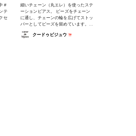
細いチェーン（丸エレ）を使ったステ
ーションピアス。 ビーズをチェーン
クセ
に通し、チェーンの輪を広げてストッ
パーとしてビーズを留めています。
ぜひ様々な形や色のビーズを使ってデ
クードゥビジュウ
ザインを変えて作ってみてください♪
#ピアス #イヤーアクセ #ビーズ＆パ
ーツ #ヴィンテージ #ロングピアス #
クードゥビジュウ #coeur_de_bjioux