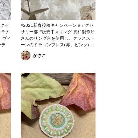
#2021新春投稿キャンペーン #アクセ
サリー部 #販売中 #リング 貴和製作所
ィ
さんのリング台を使用し、グラススト
ンテー
ーンのドラゴンブレス(赤、ピンク)、
わせた
ホワイトオパールのリングを制作しま
かさこ
です。
した。 ストーを傷つけずにリング台
とハー
の爪を平やっとこで倒す時、慎重にか
のが難
つストーンが外れないよう微調整する
のが以外に時間がかかりました。 光
するに
に当たると綺麗に輝き、ドラゴンブレ
整に手
スは見る角度によってグラスストーン
の中に煌めく青色のシアーが見え隠れ
色々挑
するのがとても綺麗でお気に入りです
(*^^*) #minne #ホワイトオパール #ガ
ラスストーン #指輪 #ヴィンテージ #
ヴィンテージパーツ #貴和製作所