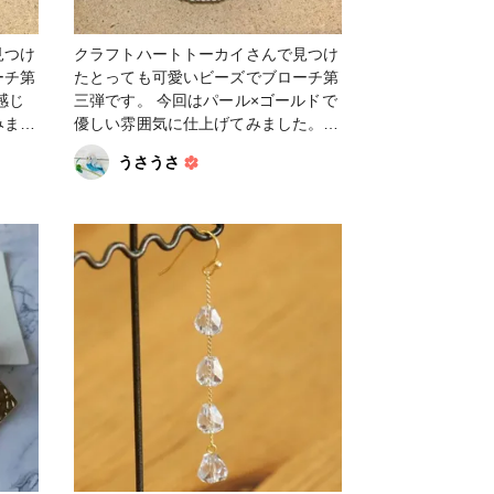
見つけ
クラフトハートトーカイさんで見つけ
ーチ第
たとっても可愛いビーズでブローチ第
三弾です。 今回はパール×ゴールドで
みまし
優しい雰囲気に仕上げてみました。グ
外せ
リーンのビーズはキャッツアイです。
うさうさ
ようと
見る角度によって表情が変わるので、
そこも楽しみのひとつです♪ #アクセ
サリー #ビーズ #ビーズ＆パーツ #ビ
ーズ刺繍 #ブローチ #ヴィンテージ #
ヴィンテージパーツ #ファンれぽ
_Tokaiグループ #ファンれぽ_シュゲ
ール #ファンれぽ_partsclub #その他