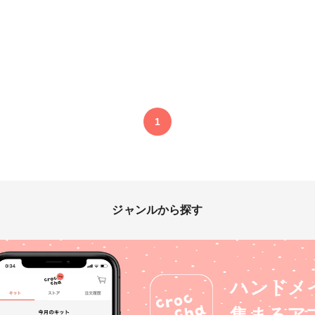
ビーズ刺繍
ンテージ #ヴィンテ
ンれぽ_Tokaiグルー
artsclub
1
ジャンルから探す
ハンドメ