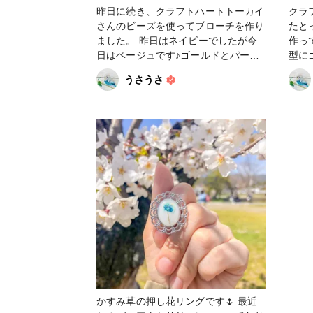
昨日に続き、クラフトハートトーカイ
クラ
さんのビーズを使ってブローチを作り
たと
ました。 昨日はネイビーでしたが今
作ってみま
日はベージュです♪ゴールドとパール
型に
が似合いそうだなぁと合わせてみたら
ンテ
うさうさ
ピッタリ😆上手くいくと嬉しいです♪
で見
#アクセサリー #ビーズ #ビーズ＆パ
見、
ーツ #ビーズ刺繍 #ブローチ #ヴィン
リル
テージ #ヴィンテージパーツ #ファン
す。 お値段も6個で165円とお財布に
れぽ_Tokaiグループ #ファンれぽ_シ
とっても
ュゲール #ファンれぽ_partsclub
の説明に
ッセ
とも
ツと
なが
ビー
のも
リーに
ルド
した
かすみ草の押し花リングです🌷 最近
わせてみよ