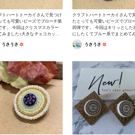
フトハートトーカイさんで見つけ
クラフトハートトーカイさんで
っても可愛いビーズでブローチ第
たとっても可愛いビーズでブロ
回はクリスマスカラー
四弾です。 今回はキリッとした感じ
てみました♪大きなチェコカット
にしたくてブルー系でまとめて
もつけてアクセントに。 #アク
た。やっぱりパール×ゴールドは
うさうさ
うさうさ
ビーズ＆パーツ #
ません🤣次は違う形で作ってみ
ローチ #ヴィンテージ
思います♪ #アクセサリー #ビーズ #ビ
テージパーツ #ファンれぽ
ーズ＆パーツ #ビーズ刺繍 #ブローチ
ループ #ファンれぽ_シュゲ
#ヴィンテージ #ヴィンテージパーツ
#ファンれぽ_Tokaiグループ #ファン
れぽ_シュゲール #ファンれぽ
_partsclub #その他