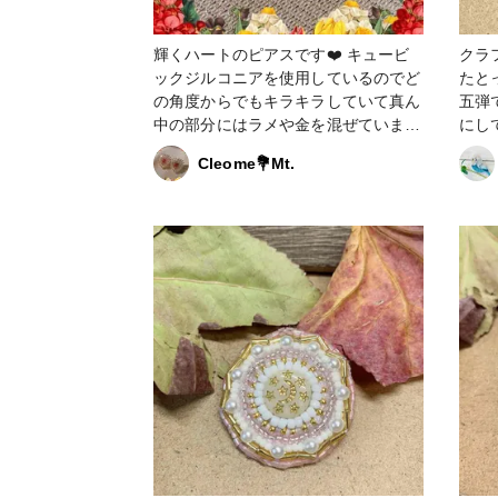
輝くハートのピアスです❤️ キュービ
クラ
ックジルコニアを使用しているのでど
たと
の角度からでもキラキラしていて真ん
五弾です。 今
中の部分にはラメや金を混ぜています
にし
✨ #ピアス #はじめての投稿 #アクセ
ビーズ
Cleome💐Mt.
サリー部 #秋アクセサリー #ハート
セサリー #ビーズ #
#キュービックジルコニア #宗教モチ
ビーズ刺繍 #ブ
ーフ #UVレジン #ヴィンテージ
#ヴィン
_Tokaiグ
ール #ファンれぽ_partsclub #クリス
マス