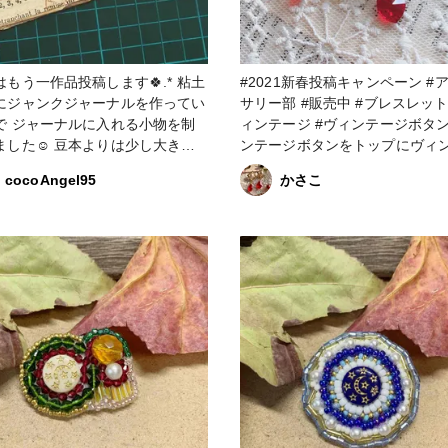
もう一作品投稿します🍀.* 粘土
#2021新春投稿キャンペーン #アクセ
にジャンクジャーナルを作ってい
サリー部 #販売中 #ブレスレット #ヴ
で ジャーナルに入れる小物を制
ィンテージ #ヴィンテージボタン ヴ
 豆本よりは少し大きめ
ンテージボタンをトップにヴィ
ニジャーナルと ミニジャーナル
ジビーズ、スワロフスキーを合
cocoAngel95
かさこ
🎫です🍀.* アイデアは海外
レトロな雰囲気のブレスレット
様の真似っこを させて頂きまし
フラワーのヴィンテージボタン
須だったので
ト型のスワロフスキーを繋げる
書は適当に選んでます🙇‍♀️ 普段は
しく何度も試行錯誤しました。 ま
カリさんの方で洋書を購入してま
た、ブレスレットの長さを調整
ャーナル
は自分の手首が細すぎ中々微調
ィンテージ
擦りました。 ブレスレットを作るの
が初めてだったのでこれを機に
戦してみようと思います。 #minne #
レトロ #スワロフスキー #パール #メ
タルフラワー