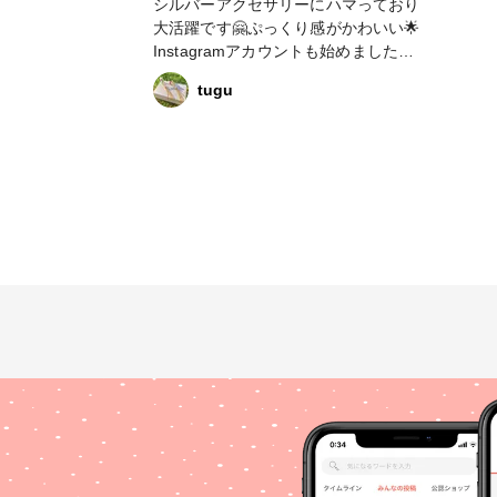
シルバーアクセサリーにハマっており
ビーズ #ビーズ＆パーツ #
大活躍です🤗ぷっくり感がかわいい🌟
#ブローチ #ヴィ
Instagramアカウントも始めました🤗
ージパーツ #ファ
@tugu_handmade_a お気軽にフォロ
プ #ファンれぽ_シュゲール #ファン
tugu
ーお願いします🌟🤗
れぽ_p