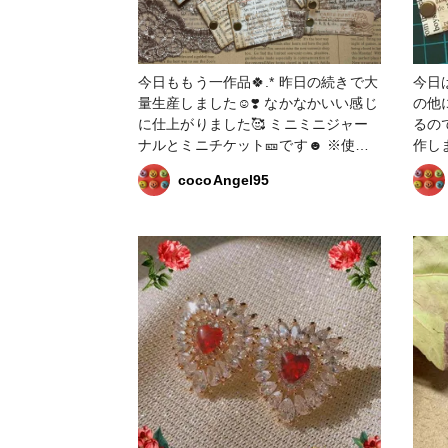
今日ももう一作品🍀.* 昨日の続きで大
今日は
量生産しました☺️❣️ なかなかいい感じ
の他
に仕上がりました🥰 ミニミニジャー
るの
ナルとミニチケット🎫です☻︎ ※使っ
作しました☺️
た商品は同じものが無かったので同類
のミ
cocoAngel95
の物を 選びました😊🙌 #その他 #紙モ
風チケット
ノ #ジャンクジャーナル #ヴィンテー
作家
ジ
た😌🫶 ※材料の選択必
💦洋
メル
す🍀.* #その他 #ジャンクジ
#ヴ