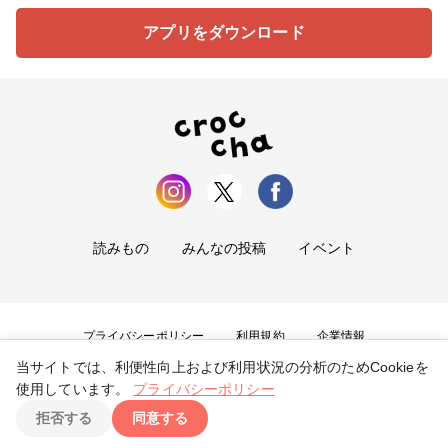
アプリをダウンロード
読みもの
みんなの投稿
イベント
プライバシーポリシー
利用規約
企業情報
当サイトでは、利便性向上および利用状況の分析のためCookieを
お問い合わせ
使用しています。
プライバシーポリシー
拒否する
同意する
Copyright ©
2026
tryangle Co., Ltd. All Rights Reserved.