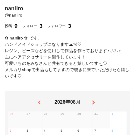
naniiro
@
naniiro
9
3
3
投稿
フォロー
フォロワー
‎✿ naniiro ‎‎✿ ‎です。
ハンドメイドショップになります☁🫧🤍
レジン、ビーズなどを使用して作品を作っております⋆⸜♡⸝‍⋆
主にヘアアクセサリーを製作しています！
可愛いものをみなさんと共有できると嬉しいです·͜· ♡
メルカリshopで出品もしてますので覗きに来ていただけたら嬉し
いです♡
2026年08月
26
27
28
29
30
31
1
2
3
4
5
6
7
8