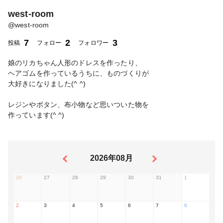
west-room
@
west-room
7
2
3
投稿
フォロー
フォロワー
娘のリカちゃん人形のドレスを作ったり、
ヘアゴムを作っているうちに、ものづくりが
大好きになりました(^ ^)
レジンやボタン、布小物など思いついた物を
作っています(^ ^)
2026年08月
26
27
28
29
30
31
1
2
3
4
5
6
7
8