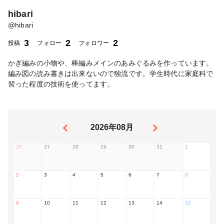
hibari
@
hibari
3
2
2
投稿
フォロー
フォロワー
かぎ編みの小物や、棒編みメインのあみぐるみを作っています。
編み図の読み書きは出来ないので独流です。学生時代に家庭科で
習った程度の技術を使ってます。
2026年08月
26
27
28
29
30
31
1
2
3
4
5
6
7
8
9
10
11
12
13
14
15