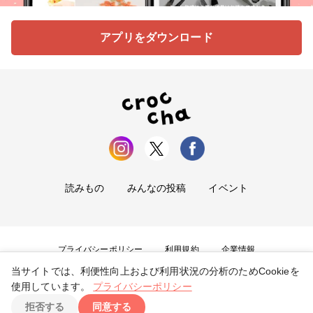
アプリをダウンロード
読みもの
みんなの投稿
イベント
プライバシーポリシー
利用規約
企業情報
当サイトでは、利便性向上および利用状況の分析のためCookieを
お問い合わせ
使用しています。
プライバシーポリシー
拒否する
同意する
Copyright ©
2026
tryangle Co., Ltd. All Rights Reserved.