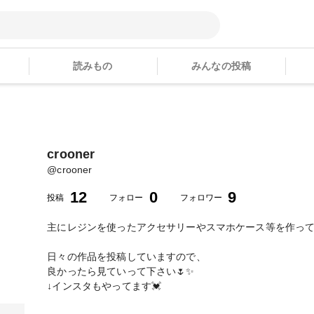
読みもの
みんなの投稿
crooner
@
crooner
12
0
9
投稿
フォロー
フォロワー
主にレジンを使ったアクセサリーやスマホケース等を作って
日々の作品を投稿していますので、
良かったら見ていって下さい🌷✨
↓インスタもやってます💓