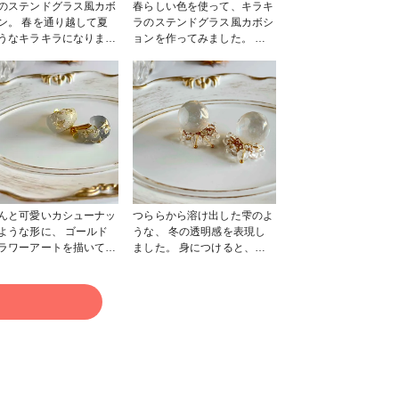
のステンドグラス風カボ
春らしい色を使って、キラキ
ン。 春を通り越して夏
ラのステンドグラス風カボシ
うなキラキラになりまし
ョンを作ってみました。 光
が当たるととても綺麗です✨
#春の作品コンテスト2023
んと可愛いカシューナッ
つららから溶け出した雫のよ
ような形に、 ゴールド
うな、 冬の透明感を表現し
ラワーアートを描いて
ました。 身につけると、お
ティーク感を出しまし
顔周りに光を集めて 華やか
ン
に彩ってくれます❄️ #作家の
ためのレジン大賞2023 #はじ
る
サリー部 #イ
めての投稿 #イヤリング
アス #手描きア