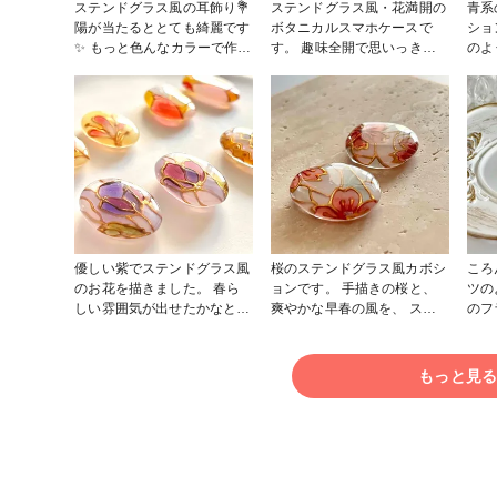
ステンドグラス風の耳飾り💐
ステンドグラス風・花満開の
青系
陽が当たるととても綺麗です
ボタニカルスマホケースで
ショ
✨ もっと色んなカラーで作っ
す。 趣味全開で思いっきり
のよ
てみたい💕 #ピアス #イヤリ
描いてみました✨ こういう模
た😂
ング #アクセサリー部
様は手癖でずっと描いていら
れます...☺️ #春の作品コンテ
スト2023 #スマホアクセ
優しい紫でステンドグラス風
桜のステンドグラス風カボシ
ころ
のお花を描きました。 春ら
ョンです。 手描きの桜と、
ツの
しい雰囲気が出せたかなと思
爽やかな早春の風を、 ステ
のフ
います💐 #春の作品コンテス
ンドグラス風の透明感で表現
アン
ト2023
しました。 #春の作品コンテ
た。 マットな質感もポイ
スト2023
ト✨ #作家のためのレジン大
もっと見
賞2023 #アクセ
ヤリング #ピ
ート