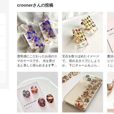
crooner
さんの投稿
透明感にこだわったお花のス
宝石を散りばめたイメージ
魔法
マホケースです。 光を受け
で。 揺れるタイプにしよう
シリーズ化
ると美しく揺らめきます💐✨
か、 下にチャームをぶら下
くし
#スマホアクセ
げるか... 悩みます〜。。 #ア
う少
クセサリー部 #ピアス #イヤ
ラー
リング #レジン
アクセサ
ヤリ