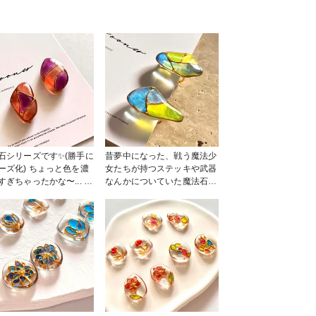
石シリーズです✨(勝手に
昔夢中になった、戦う魔法少
) ちょっと色を濃
女たちが持つステッキや武器
すぎちゃったかな〜... も
なんかについていた魔法石。
し奥行きが出るようなカ
(伝わるかな😂) 大人になった
にするのが目標です。 #
私たちでも身につけられる、
リー部 #ピアス #イ
魔法石を作りたい！ という
ング
わけで試行錯誤しております
😚 #イヤリング #アクセサリ
ー部 #ピアス