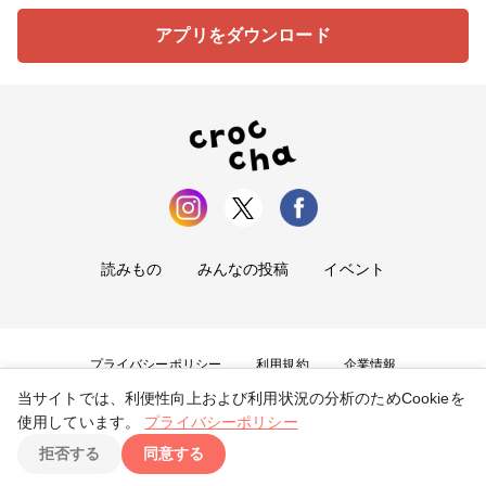
アプリをダウンロード
読みもの
みんなの投稿
イベント
プライバシーポリシー
利用規約
企業情報
当サイトでは、利便性向上および利用状況の分析のためCookieを
お問い合わせ
使用しています。
プライバシーポリシー
拒否する
同意する
Copyright ©
2026
tryangle Co., Ltd. All Rights Reserved.