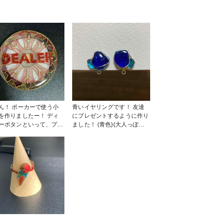
ん！ ポーカーで使う小
青いイヤリングです！ 友達
を作りましたー！ ディ
にプレゼントするように作り
ーボタンといって、プレ
ました！ (青色)(大人っぽい
ー間をぐるぐる回すマー
雰囲気)(シック)(使いやすさ)
なものです！ 見やす
などのイメージでリクエスト
意識したり、ポーカーの
をもらってデザインを考えま
ジャス感を表現すること
した♪ その子が着けてるとこ
て作りました♪ 作成時
ろを想像しながら、楽しく作
半分は針金触ってたか
りました(*´艸`*) 単調な青で
笑 なかなか可愛いなっ
はなく、ラメを封入したり、
ではないでしょうか！ #
紫を1層いれて色に深みを出
品コンテスト2023 #小
したり工夫しました！ #春の
雑貨 #ポーカー
作品コンテスト2023 #イヤリ