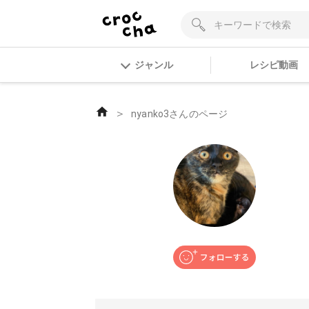
ジャンル
レシピ動画
＞
nyanko3さんのページ