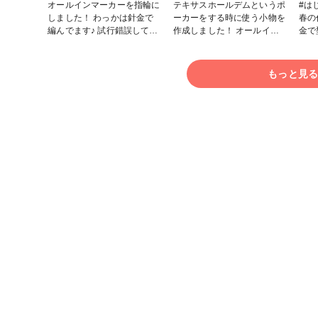
オールインマーカーを指輪に
テキサスホールデムというポ
#はじめ
しました！ わっかは針金で
ーカーをする時に使う小物を
春の
編んでます♪ 試行錯誤してま
作成しました！ オールイン
金で
す！ #春の作品コンテスト
マーカーというもので、自分
グの
2023 #リング #ポーカー
のチップを全部賭ける宣言が
できます((*ﾟ∀ﾟ)) シールを使
もっと見
ってちょっとホラー感を出し
たのもポイントです♪ #小
物・雑貨 #ポーカー