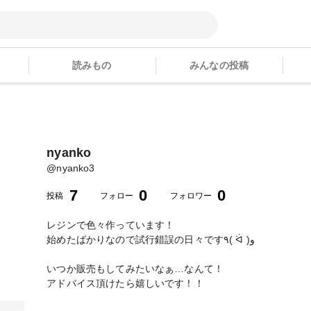
読みもの
みんなの投稿
nyanko
@
nyanko3
7
0
0
投稿
フォロー
フォロワー
レジンで色々作っています！
始めたばかりなので試行錯誤の日々です٩( ᐛ )و
いつか販売もしてみたいなぁ…なんて！
アドバイス頂けたら嬉しいです！！