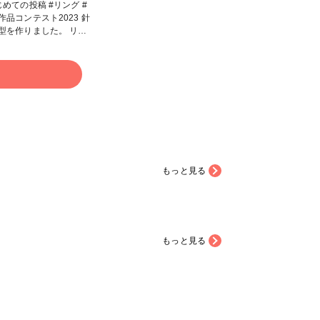
ング #アクセサリー部
ての投稿 #リング #
作品コンテスト2023 針
型を作りました。 リン
部分も針金です。
る
もっと見る
もっと見る