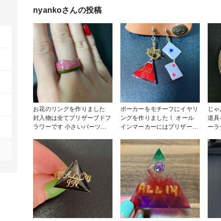
nyanko
さんの投稿
お花のリングを作りました
ポーカーをモチーフにイヤリ
じゃ
封入物は全てプリザーブドフ
ングを作りました！ オール
道具
ラワーです 小さいパーツに
インマーカーにはプリザーブ
ーラ
なった時に、花を花らしく見
ドフラワーを仕様しています
イヤ
せる事が大変で、茎を入れた
♪ 王冠を被せたのと、トラン
カー的
り工夫しました！ まだまだ
プを2連にしたのがこだわり
さを
改善の余地があるリングです
ポイントです！ イヤリング
ゴー
が、第一歩としてはよかった
は初めて作ったのでデザイン
を考え
のかなと思います♪ #母の日
を考えるのも楽しかった！！
間の
コンテスト2023 #アクセサリ
またポーカーモチーフで作り
な…
ー部 #指輪#プリザーブドフ
たいです！ #アクセサリー部
たの
ラワー
#イヤリング #ポーカー #ト
春の作
ランプ
物・