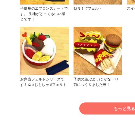
シン
子供用のエプロンスカートで
朝食！ #フェルト
す。 生地がとってもいい感
じです！
お弁当フェルトシリーズで
子供の遊ぶように かなーり
す！🍙 #おもちゃ #フェルト
前につくりました🍔！
もっと見