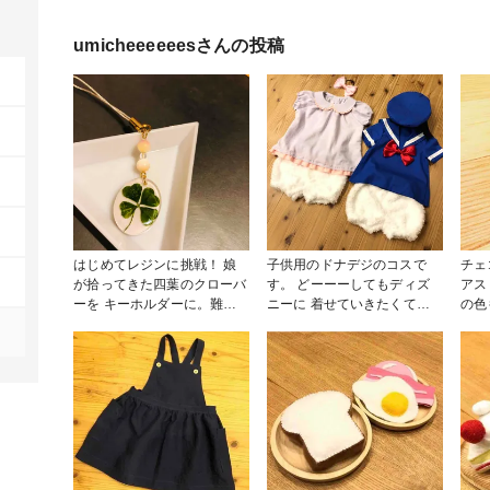
umicheeeeees
さんの投稿
はじめてレジンに挑戦！ 娘
子供用のドナデジのコスで
チェ
が拾ってきた四葉のクローバ
す。 どーーーしてもディズ
アス
ーを キーホルダーに。難し
ニーに 着せていきたくて作
の色
い〜 まだまだ修業が必要で
りました。 着てる本人たち
ただ
すが、、、 娘は大喜びして
も大喜びでした🎶 デイジー
けません。
くれました🎶 #キーホルダー
のエリと裾にフリルを付ける
ェコ
のに苦戦… リボンは100均一
のリボンを折り畳んで 作っ
ただけの簡単仕様です🎀 ド
ナはディアコスさんのセーラ
ーカラーブラウスを 参考に
させていただきました。 #ミ