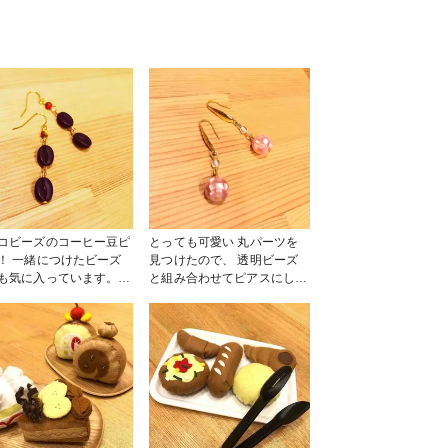
コビーズのコーヒー豆ピ
とっても可愛い 丸パーツを
！ 一緒につけたビーズ
見つけたので、 透明ビーズ
も気に入っています。
と組み合わせてピアスにしま
、、、あまり日常ではつ
した🎶 #ピアス #初心者
笑 #ピアノ #チ
ビーズ #ビーズ