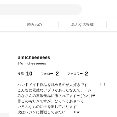
読みもの
みんなの投稿
umicheeeeees
@
umicheeeeees
10
2
2
投稿
フォロー
フォロワー
ハンドメイド作品を眺めるのが大好きです……！！！
こんなに素敵なアプリがあったなんて、、🎶
みなさんの素敵作品に癒されてます〜( ˊ̱˂˃ˋ̱ )❤︎
作るのも好きですが、ひろ〜くあさ〜く
いろんなものに手を出しております
次はレジンに挑戦してみたい……✴︎★