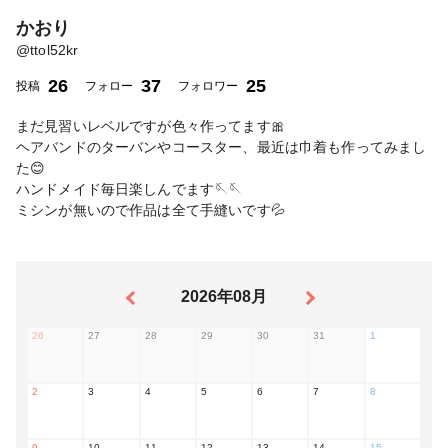
かおり
@
ttol52kr
26
37
25
投稿
フォロー
フォロワー
まだ見習いレベルですが色々作ってます🎀
ヘアバンドのターバンやコースター、最近は巾着も作ってみまし
た😊
ハンドメイド毎日楽しんでます🪡🪡
ミシンが無いので作品は全て手縫いです💦
2026年08月
26
27
28
29
30
31
1
2
3
4
5
6
7
8
9
10
11
12
13
14
15