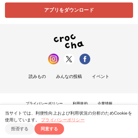
アプリをダウンロード
読みもの
みんなの投稿
イベント
プライバシーポリシー
利用規約
企業情報
当サイトでは、利便性向上および利用状況の分析のためCookieを
お問い合わせ
使用しています。
プライバシーポリシー
拒否する
同意する
Copyright ©
2026
tryangle Co., Ltd. All Rights Reserved.