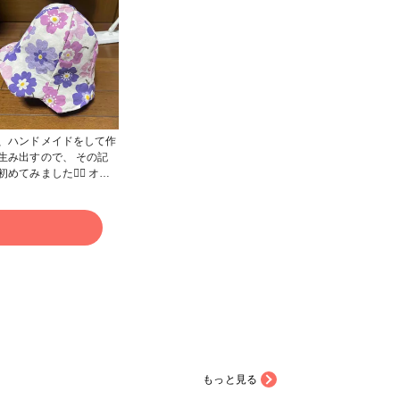
、ハンドメイドをして作
生み出すので、 その記
めてみました🙆‍♀️ オカ
さんでもらったレシピを
に、 チューリップハッ
作成！（リバーシブル）
る
て小さくなってしまった
、要リベンジだけど む
しかったで！🔥 #はじ
めての投稿 #小物・雑貨
もっと見る