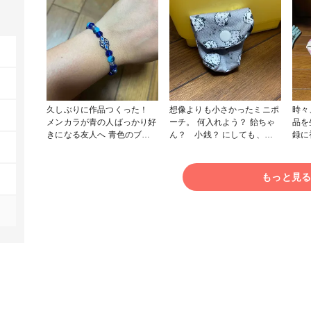
久しぶりに作品つくった！
想像よりも小さかったミニポ
時々
メンカラが青の人ばっかり好
ーチ。 何入れよう？ 飴ちゃ
品を
きになる友人へ 青色のブレ
ん？ 小銭？ にしても、出
録に初
スレット作りました。たーの
来上がると嬉しいな。 #ソー
ダヤ
しー！ #アクセサリー部 #ア
イング #初心者 #小物・雑
参考
クセサリー
貨
トを
もっと見
浅く
ので
ちゃ楽