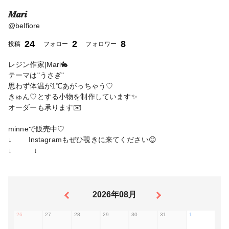
𝑴𝒂𝒓𝒊
@
belfiore
24
2
8
投稿
フォロー
フォロワー
レジン作家|Mari🐇
テーマは"うさぎ"
思わず体温が1℃あがっちゃう♡
きゅん♡とする小物を制作しています✨
オーダーも承ります✉️
minneで販売中♡
↓ Instagramもぜひ覗きに来てください😊
↓ ↓
2026年08月
26
27
28
29
30
31
1