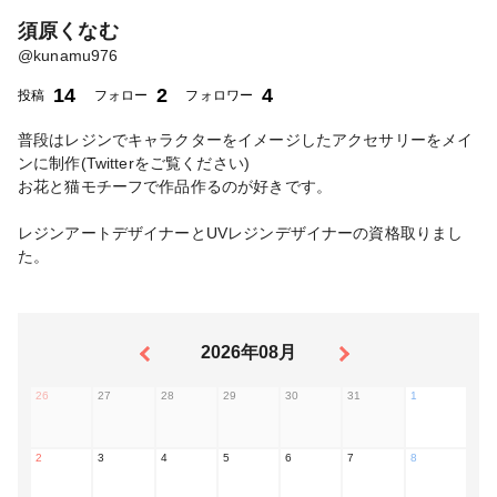
須原くなむ
@
kunamu976
14
2
4
投稿
フォロー
フォロワー
普段はレジンでキャラクターをイメージしたアクセサリーをメイ
ンに制作(Twitterをご覧ください)
お花と猫モチーフで作品作るのが好きです。
レジンアートデザイナーとUVレジンデザイナーの資格取りまし
た。
2026年08月
26
27
28
29
30
31
1
2
3
4
5
6
7
8