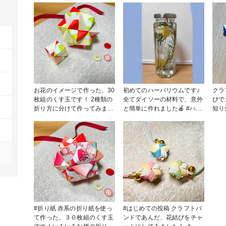
お花のイメージで作った、30
初めてのハーバリウムです♪
クラ
枚組のくす玉です！ 2種類の
全てダイソーの材料で、意外
びで
折り方に分けて作ってみまし
と簡単に作れました🍎 #ハー
知り
た🍎 道具なしで、折り紙が
バリウム
🍎
あれば作れます！
れば
です
#折り紙 赤系の折り紙を使っ
#はじめての投稿 クラフトバ
て作った、３０枚組のくす玉
ンドであんだ、花結びをチャ