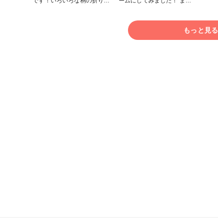
です！いろいろな柄の折り紙
ームにしてみました！ ま
を2種類の折り方に分けて作
だ、クラフトバンド初心者な
ってみました🍎道具なしで、
ので配色や形がそこそこです
折り紙があれば作れます！
が、コメントをもらえると励
もっと見
みになります🕊 花結びを使
ったアイディアがあれば、ぜ
ひコメントお願いします🍎