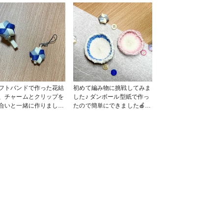
フトバンドで作った花結
初めて編み物に挑戦してみま
、チャームとクリップを
した♪ ダンボール型紙で作っ
合いと一緒に作りました
たので簡単にできました🍎
 花結びのアイディアがあ
知り合いにすすめられ作った
コメント頂けると嬉しい
のがきっかけで、やっている
♪
うちにハマってしまいました
😅また、アイディアがあった
ら教えて頂けたら嬉しいです
♪