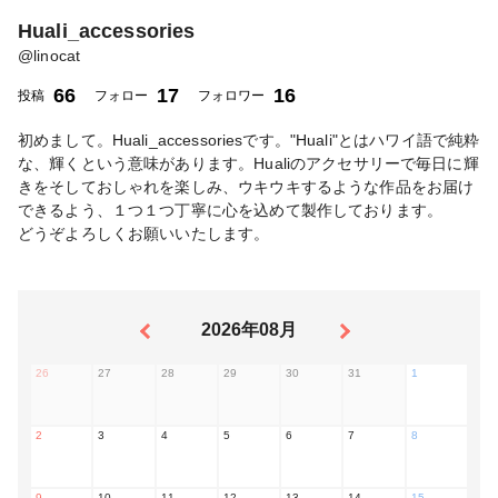
Huali_accessories
@
linocat
66
17
16
投稿
フォロー
フォロワー
初めまして。Huali_accessoriesです。"Huali"とはハワイ語で純粋
な、輝くという意味があります。Hualiのアクセサリーで毎日に輝
きをそしておしゃれを楽しみ、ウキウキするような作品をお届け
できるよう、１つ１つ丁寧に心を込めて製作しております。
どうぞよろしくお願いいたします。
2026年08月
26
27
28
29
30
31
1
2
3
4
5
6
7
8
9
10
11
12
13
14
15