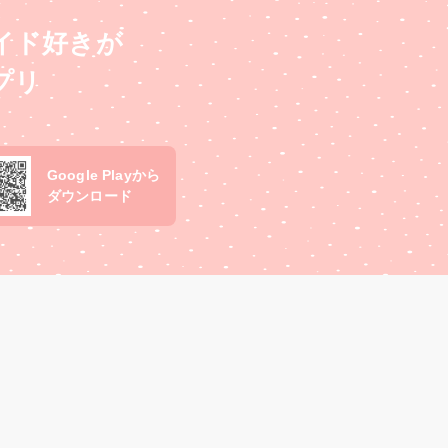
イド好きが
プリ
Google Playから
ダウンロード