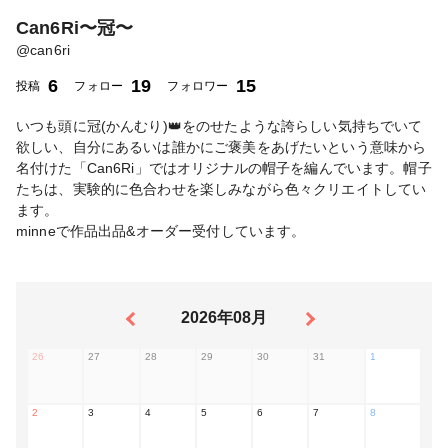
Can6Ri〜冠〜
@
can6ri
6
19
15
投稿
フォロー
フォロワー
いつも頭に冠(かんむり)👑をのせたような誇らしい気持ちでいて
欲しい、自分にあるいは誰かにご褒美をあげたいという意味から
名付けた「Can6Ri」ではオリジナルの帽子を編んでいます。帽子
たちは、実験的に色合わせを楽しみながら色々クリエイトしてい
ます。
minneで作品出品&オーダー受付しています。
2026年08月
26
27
28
29
30
31
1
2
3
4
5
6
7
8