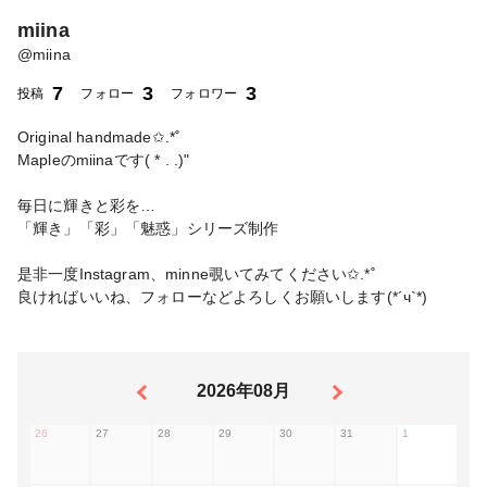
miina
@
miina
7
3
3
投稿
フォロー
フォロワー
Original handmade✩.*˚
Mapleのmiinaです( * . .)"
毎日に輝きと彩を…
「輝き」「彩」「魅惑」シリーズ制作
是非一度Instagram、minne覗いてみてください✩.*˚
良ければいいね、フォローなどよろしくお願いします(*´ч`*)
2026年08月
26
27
28
29
30
31
1