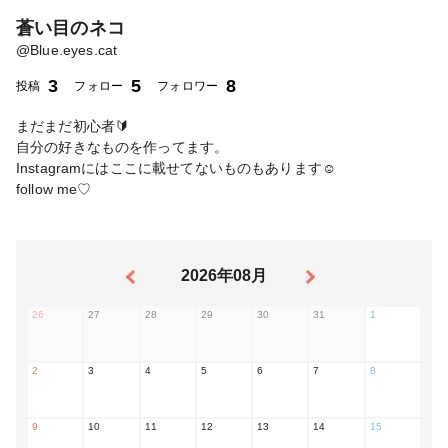
蒼い目のネコ
@
Blue.eyes.cat
3
5
8
投稿
フォロー
フォロワー
まだまだ初心者🔰
自分の好きなものを作ってます。
Instagramにはここに載せてないものもあります☺️
follow me♡
2026年08月
26
27
28
29
30
31
1
2
3
4
5
6
7
8
9
10
11
12
13
14
15