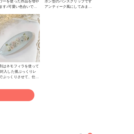
ワーを使った作品を増や
ボン型のバンスクリップです
ます♪可愛い色合いで気
アンティーク風にしてみまし
ってます 背景は、ホワ
た(*´-`) 暖かくなってきたの
系のレース調にしてみま
で大きめが活躍しそうです
♡ 10cmのバレッタなの
ね〜 #春の作品コンテスト
まとめ髪にもお勧めです
2024 #ヘアアクセサリー #メ
ルカリshopsやminneで販売
 #メ
中
shopsやminneで販売
剤はネモフィラを使って
 封入した後ぷっくりレ
でぷっくりさせて、仕上
必ず作家のためのコーテ
グ液で仕上げてます♪う
に仕上がるのでお気に入
る
す #作家のためのレジン
大賞2024 #UVレジン