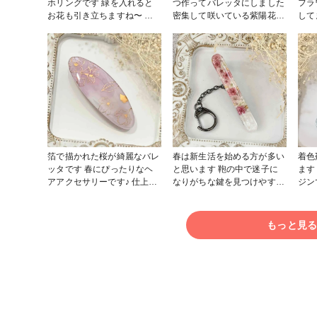
ホリングです 緑を入れると
つ作ってバレッタにしました
フラ
お花も引き立ちますね〜 世
密集して咲いている紫陽花を
して
界にひとつだけのスマホリン
イメージして作りました 母
に入
グです #HappyMother'sDay
の日にピンクの紫陽花を贈る
イト
作品コンテスト #スマホアク
方も多いそうです
した
セ #メルカリshopsやminne
#HappyMother'sDay作品コ
で、
で販売中
ンテスト #ヘアアクセサリー
(^.^) #春の作品コンテスト
#メルカリshopsやminneで
2024 #ヘアアクセサリー
販売中
ルカリ
中
箔で描かれた桜が綺麗なバレ
春は新生活を始める方が多い
着色
ッタです 春にぴったりなヘ
と思います 鞄の中で迷子に
ます
アアクセサリーです♪ 仕上げ
なりがちな鍵を見つけやすく
ジン
には必ず作家のためのレジン
する便利なキークリップです
げは
液のコーティングを使ってツ
♪かすみ草を封入しました #
ィン
ヤツヤに仕上げてます #春の
春の作品コンテスト2024 #メ
る艶
もっと見
作品コンテスト2024 #メルカ
ルカリshops、minneなどで
りで
リshops、minneなどで販売
販売中
中