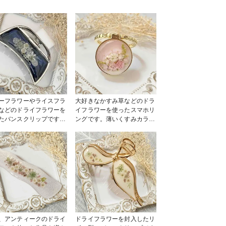
ーフラワーやライスフラ
大好きなかすみ草などのドラ
などのドライフラワーを
イフラワーを使ったスマホリ
たバンスクリップです
ングです。薄いくすみカラー
色にほんのりラメを入れ
のピンクと白の2色が背景に
た☆ 派手すぎず、地味
なってます ゴールドブリオ
ず、普段使いからお仕事
ンを散りばめて華やかにした
使えるような感じに仕上
ところがポイントです #出版
#出版記念レジン
記念レジン作品コンテスト #
テスト #ヘアアクセ
販売中 #スマホアクセ
ー
、アンティークのドライ
ドライフラワーを封入したリ