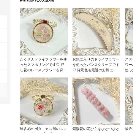
たくさんドライフラワーを使
お気に入りのドライフラワー
スタ
ったスマホリングです♡ 押
を使ったバンスクリップです
ワー
し花のレースフラワーを背景
♡ 背景色も最近のお気に入
使っ
のように敷き詰めてあります
りです 大きめなのでまとめ
背景
お店では売っていない世界に
髪にぴったり #Bお花コース
まし
ひとつだけのスマホリングで
#投稿プレゼントキャンペー
すぎ
す #Bお花コース #投稿プレ
ン2025 #ヘアアクセサリー
まで
ゼントキャンペーン2025 #ス
げました♪ 
マホアクセ
作品コン
サリ
緑多めのボタニカル風のスマ
紫陽花の花びらをひとつひと
最近