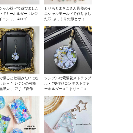
シャル並べて遊びました
もりもとまきこさん監修のイ
ダー #レジ
ニシャルモールドで作りまし
#イニシャル #ロゴ
た♡︎ ぷっくりの形とサイズ
感がなんとも可愛いです
⋆⁺₊⋆ #キーホルダー #レジン
#アルファベット
で撮ると絵画みたいにな
シンプルな紫陽花ストラップ
した＾＾ レジンの可能
𓂃٭ #夏作品コンテスト #キ
大˗ˏˋ ♡ ˎˊ˗ #夏作品
ーホルダー #こまりっこ #レ
#キーホルダー #
ジン
ン作品 #紫陽花