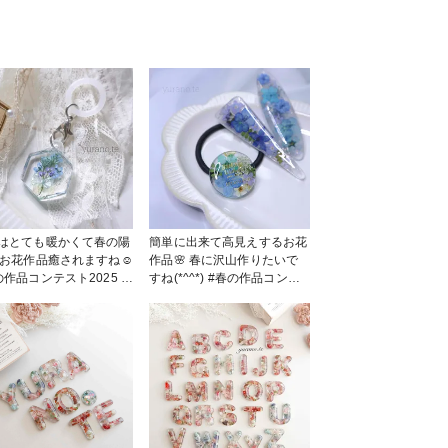
はとても暖かくて春の陽
簡単に出来て高見えするお花
️ お花作品癒されますね☺️
作品🌸 春に沢山作りたいで
の作品コンテスト2025 #
すね(*^^*) #春の作品コンテ
ホルダー #お花 #レジン
スト2025 #ヘアアクセサリー
ホルダー