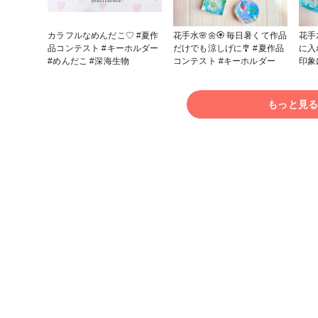
カラフルなめんだこ♡︎ #夏作
花手水🌸🌼🏵️ 毎日暑くて作品
花手
品コンテスト #キーホルダー
だけでも涼しげに🎐 #夏作品
に入
#めんだこ #深海生物
コンテスト #キーホルダー
印象にな
ンテスト #キ
ジン
もっと見