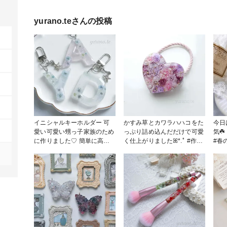
yurano.te
さんの投稿
イニシャルキーホルダー 可
かすみ草とカワラハハコをた
今日
愛い可愛い甥っ子家族のため
っぷり詰め込んだだけで可愛
気☘
に作りました♡︎ 簡単に高見
く仕上がりましたꕤ*.ﾟ #作家
#春
えできるデザインが気に入っ
のためのレジン大賞2025 #ヘ
キー
てます⋆✴︎˚｡⋆ #作家のための
アアクセサリー #クロコちゃ
キー
レジン大賞2025 #キーホルダ
んレシピ
ー #イニシャルキーホルダー
#クロコちゃんレシピ