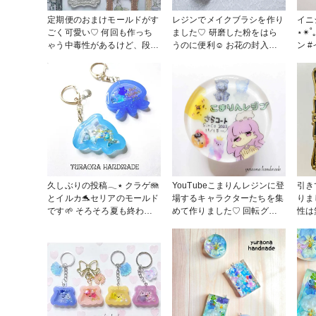
定期便のおまけモールドがす
レジンでメイクブラシを作り
イニ
ごく可愛い♡︎ 何回も作っち
ました♡︎ 研磨した粉をはら
⋆✴︎˚｡⋆ #キーホル
ゃう中毒性があるけど、段差
うのに便利☺️ お花の封入量
ン 
に気泡が入ってしまうので根
により難易度がかわります✨
気良く気泡取り除きました☺️
作ってみてねー♡︎ #春の作品
#春の作品コンテスト2025 #
コンテスト2025 #レジン #お
キーホルダー #蝶々 #おまけ
花作品 #春
モールド作ってみた
久しぶりの投稿𓂃٭ クラゲ🪼
YouTubeこまりんレジンに登
引き
とイルカ🐬セリアのモールド
場するキャラクターたちを集
りま
です🌱 そろそろ夏も終わり
めて作りました♡︎ 回転グル
性は無限
だけど爽やかな色合い大好き
子にする予定ですが、キーホ
コンテスト 
です❤️ #キーホルダー #セリ
ルダーにも可愛いかなと思っ
レジ
ア #シャカシャカ #夏
てます。 簡単なので、こま
りっこさんはぜひ作ってみて
ください🤭✨ #こまりめいど
#こまりっこ #回転グル子 #
夏作品コンテスト #キーホル
ダー #その他