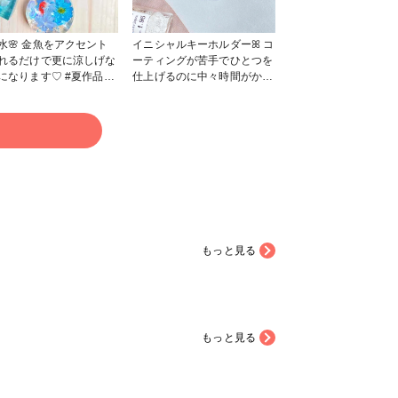
水🌸 金魚をアクセント
イニシャルキーホルダーꕤ コ
れるだけで更に涼しげな
ーティングが苦手でひとつを
ります♡︎ #夏作品コ
仕上げるのに中々時間がかか
ーホルダー #レ
ります🥺❣️ #キーホルダー #
 #花手水 #金魚 #夏
夏作品コンテスト
る
もっと見る
もっと見る