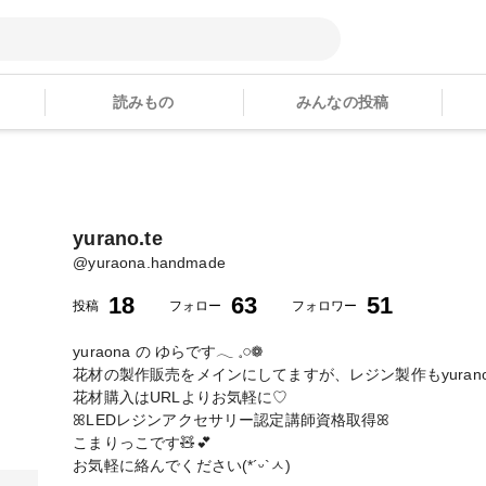
読みもの
みんなの投稿
yurano.te
@
yuraona.handmade
18
63
51
投稿
フォロー
フォロワー
yuraona の ゆらです𓂃 𓈒𓏸❁
花材の製作販売をメインにしてますが、レジン製作もyurano.
花材購入はURLよりお気軽に♡︎
ꕤLEDレジンアクセサリー認定講師資格取得ꕤ
こまりっこです🧸💕
お気軽に絡んでください(*´ᵕ`ㅅ)