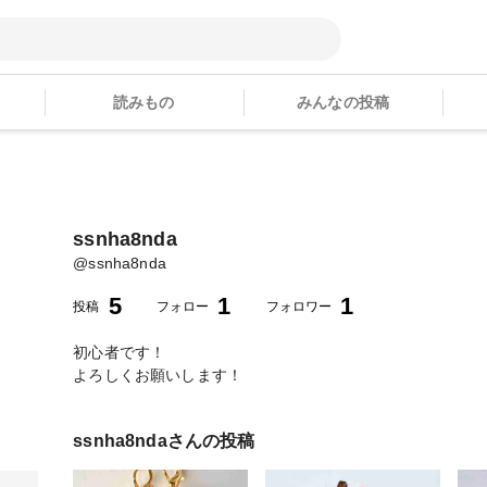
読みもの
みんなの投稿
ssnha8nda
@
ssnha8nda
5
1
1
投稿
フォロー
フォロワー
初心者です！
よろしくお願いします！
ssnha8nda
さんの投稿