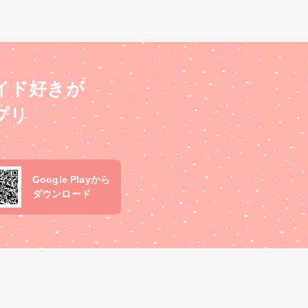
イド好きが
プリ
Google Playから
ダウンロード