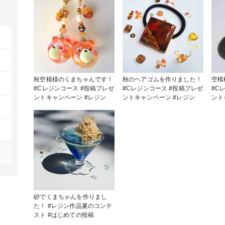
秋空模様のくまちゃんです！
秋のヘアゴムを作りました！
空模
#Cレジンコース #投稿プレゼ
#Cレジンコース #投稿プレゼ
#C
ントキャンペーン #レジン
ントキャンペーン #レジン
砂でくまちゃんを作りまし
た！ #レジン作品夏のコンテ
スト #はじめての投稿