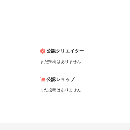
公認クリエイター
まだ投稿はありません
公認ショップ
まだ投稿はありません