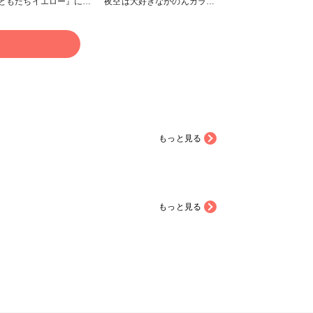
ともだちイエロー』にラ
夜空は大好きなかのんカラー
入れて💕背中は、かのん
のグリーン、ブルー、ネイビ
監修カラーのグラデーシ
ーのグラデーションにしまし
にしました😊 どちらの
た✨ #秋の作品コンテスト
る
ーもお気に入りです🥰 #
2025
作品コンテスト2025
もっと見る
もっと見る