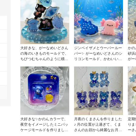
大好きな、がーなめいどさん
ジンベイザメとウーパールー
かの
の海のいきものモールドで、
パー✨ がーなめいどさんのシ
砂浜
ちびつむちゃんのように積み
リコンモールド、かわいい〜
がー
上げた置物を作りました♪ 作
🥰 #作家のためのレジン大賞
ラボ
成途中に新レジンモニタープ
2026
のん
レゼントに当選したので、早
作りました
速使ってみたら気泡抜けの良
の背
さと、透明感にビックリ‼︎ や
打ち
みつきになっちゃいました
(*^^*) 毎回、定期便で届くの
が楽しみです♡ トレーは2液
レジンで作りました♪ こちら
のレジンも気泡抜けが良く、
出来上がりはツヤツヤで、こ
大好きな✨かのんカラーで、
月夜のくまさんを作りました
定期
ちらもリピート決定です
夜空をイメージしたミニパッ
♪ 月の位置が上過ぎて、くま
りま
(≧∀≦) 背景黒の花火柄には、
ケージモールドを作りました
さんのお顔から綺麗なお月様
ーさ
crocchaさんの福袋に入って
♪ かのんカラーパープル💜＋
に見えなかったので、次回リ
チョ