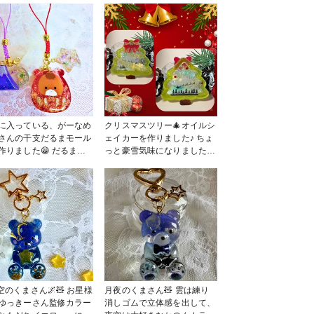
を使用しました💕 赤と
ラキラ✨グリッターが綺麗な
、東京ヤクルトスワロー
ので、透明の枠が合いました
つば九郎（2896）と、
🥰 #croccha福袋2026 #投稿
み（283）ちゃんをイメ
プレゼントキャンペーン
して作りました😊
2026 Bコース希望💕
に入っている、がーなめ
クリスマスツリー🎄オイルシ
さんの干支だるまモール
ェイカーを作りました♪ ちょ
作りました😁 だるまさ
っと豪雪気味になりました🤣
、富士山にお花とマグネ
#クリスマス作品コンテスト
ジェルネイルでキラキラ
2025
かに出来ました✨
ccha福袋2026 #投稿プ
ントキャンペーン2026
空のくまさん🌌🧸 お星様
月夜のくまさん🧸 雲は練り
ゆっきーさん監修カラー
消しゴムで立体感を出して、