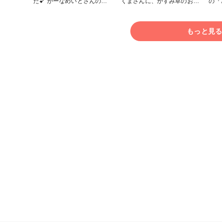
た💕 がーなめいどさんのキ
くまさんに、かすみ草のお布
の『
ャラクターは本当に、みんな
団をかけたくて💕 お花の綺
メを
かわいいです🥰 細かい塗り
麗さとリアルさが分かって良
さん
分けは、塗り絵みたいで楽し
いかなぁ⁈と思い、あえて蓋
ョン
もっと見
かったです😁 お花は、m
をしませんでした😁 #クリス
カラ
flowersさんのかすみ草とク
マス作品コンテスト2025
秋の
ラッシュフラワーを使用しま
した♪ 発色が綺麗で大好きで
す💕 #クリスマス作品コンテ
スト2025