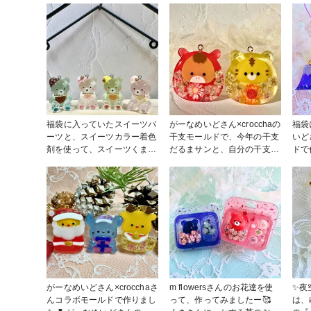
いたゴールドラメを少し入れ
白🤍で、お気に入りのくまち
ベンジします😁 お腹から下
色剤
て夜空をキラキラさせました
ゃんを作成しました🧸 #かの
には、練り消しで雲☁️を入れ
青は
☆ ブルーには、かすみ草
んカラー作品コンテスト
ました♪ リボンは20,000福袋
ズの
や、めんだこちゃんには紫陽
のラメパウダーで綺麗なリボ
つば
花を入れました♪ 反対側の写
ン🎀になりました😊
ージ
真を掲載出来なかったので、
#croccha福袋2026
Instagramに投稿したいと思
います(^^)v #作家のためのレ
ジン大賞2026
福袋に入っていたスイーツパ
がーなめいどさん×crocchaの
福袋
ーツと、スイーツカラー着色
干支モールドで、今年の干支
いど
剤を使って、スイーツくまさ
だるまサンと、自分の干支の
ドで
ん🧸を作りました😁
トラだるまサンを作りました
んと
#croccha福袋2026 #投稿プ
ー♪ カラーはゆっきーさん監
ット
レゼントキャンペーン2026
修カラーのレッドとイエロー
華や
✨ どちらも綺麗なお色味で大
#cro
好きです♪ #croccha福袋
レゼ
2026 #投稿プレゼントキャン
ペーン2026
がーなめいどさん×crocchaさ
m flowersさんのお花達を使
✨夜
んコラボモールドで作りまし
って、作ってみましたー🥰
は、