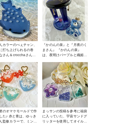
んカラーのべぇチャン、
『かのんの泉』と『月夜のく
に打ち上げられるの巻
まさん』 『かのんの泉』
なさん＆crocchaさんコ
は、夜明けパープルと織姫ピ
モールドで、大好きなか
ンクのカラーを混ぜ合わせ
カラーのジンベイザメを
て、夜空と泉を表現しまし
✨ チャッピーに海
た。 『月夜のくまさん』
景を依頼したら、砂浜に
は、彦星ブルーのカラーで、
上げられましたー🤣
雲と白いお月様を入れまし
た。 どちらも透明感と美し
いカラーを大事にしました。
コーティングが難しかったで
す💦 #かのんカラー作品コン
テスト
便のオマケモールドで作
まっサンの投稿を参考に福袋
した♪ 赤と青は、ゆっき
に入っていた、宇宙サンドグ
ん監修カラーで、ミント
リッターを使用してオイルシ
コはスイーツカラーの着
ェイカーを作りました😊 キ