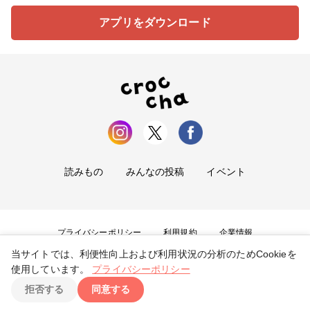
アプリをダウンロード
読みもの
みんなの投稿
イベント
プライバシーポリシー
利用規約
企業情報
当サイトでは、利便性向上および利用状況の分析のためCookieを
お問い合わせ
使用しています。
プライバシーポリシー
拒否する
同意する
Copyright ©
2026
tryangle Co., Ltd. All Rights Reserved.