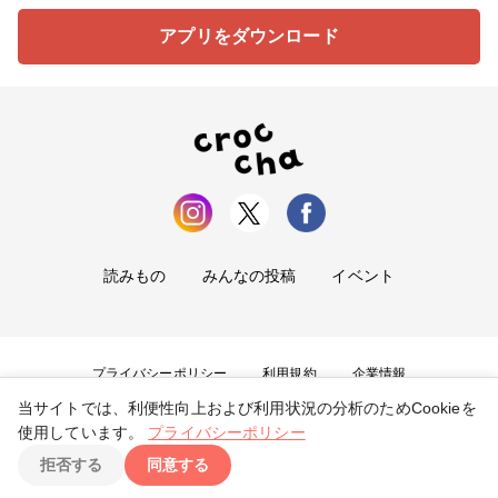
アプリをダウンロード
読みもの
みんなの投稿
イベント
プライバシーポリシー
利用規約
企業情報
当サイトでは、利便性向上および利用状況の分析のためCookieを
お問い合わせ
使用しています。
プライバシーポリシー
拒否する
同意する
Copyright ©
2026
tryangle Co., Ltd. All Rights Reserved.