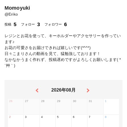
Momoyuki
@
Eriko
5
3
6
投稿
フォロー
フォロワー
レジンとお花を使って、キーホルダーやアクセサリーを作ってい
ます♪
お花の可愛さをお届けできれば嬉しいです(*^^*)
日々こまりさんの動画を見て、猛勉強しております！
なかなかうまく作れず、投稿遅めですがよろしくお願いします( *
´艸｀)
2026年08月
26
27
28
29
30
31
1
2
3
4
5
6
7
8