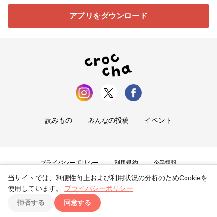
アプリをダウンロード
読みもの
みんなの投稿
イベント
プライバシーポリシー
利用規約
企業情報
当サイトでは、利便性向上および利用状況の分析のためCookieを
お問い合わせ
使用しています。
プライバシーポリシー
拒否する
同意する
Copyright ©
2026
tryangle Co., Ltd. All Rights Reserved.