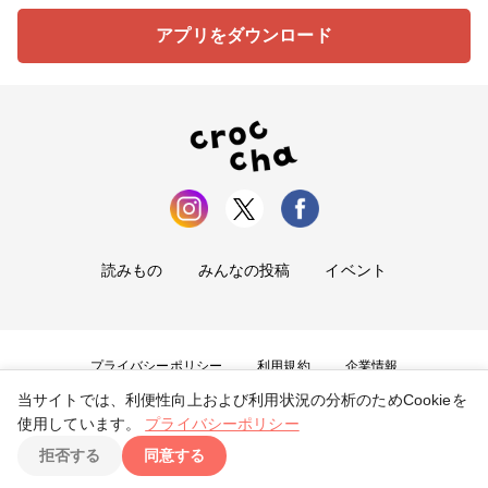
アプリをダウンロード
読みもの
みんなの投稿
イベント
プライバシーポリシー
利用規約
企業情報
当サイトでは、利便性向上および利用状況の分析のためCookieを
お問い合わせ
使用しています。
プライバシーポリシー
拒否する
同意する
Copyright ©
2026
tryangle Co., Ltd. All Rights Reserved.